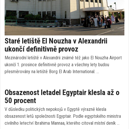
Staré letiště El Nouzha v Alexandrii
ukončí definitivně provoz
Mezinárodní letiště v Alexandrii známé též jako El Nouzha Airport
ukončí 1. prosince definitivně provoz a všechny lety budou
přesměrovány na letiště Borg El Arab International. …
Obsazenost letadel Egyptair klesla až o
50 procent
V důsledku politických nepokojů v Egyptě výrazně klesla
obsazenost letů společnosti Egyptair. Podle egyptského ministra
civilního letectví Ibrahima Mannaa, kterého citoval místní deník …