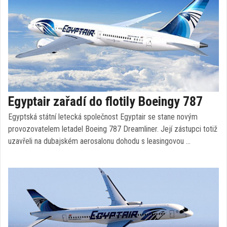
Egyptair zařadí do flotily Boeingy 787
Egyptská státní letecká společnost Egyptair se stane novým
provozovatelem letadel Boeing 787 Dreamliner. Její zástupci totiž
uzavřeli na dubajském aerosalonu dohodu s leasingovou …