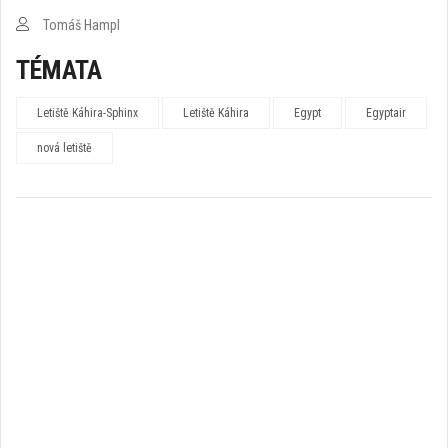
Tomáš Hampl
TÉMATA
Letiště Káhira-Sphinx
Letiště Káhira
Egypt
Egyptair
nová letiště