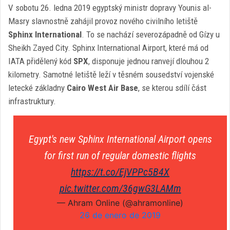
V sobotu 26. ledna 2019 egyptský ministr dopravy Younis al-
Masry slavnostně zahájil provoz nového civilního letiště
Sphinx International
. To se nachází severozápadně od Gízy u
Sheikh Zayed City. Sphinx International Airport, které má od
IATA přidělený kód
SPX
, disponuje jednou ranvejí dlouhou 2
kilometry. Samotné letiště leží v těsném sousedství vojenské
letecké základny
Cairo West Air Base
, se kterou sdílí část
infrastruktury.
Egypt's new Sphinx International Airport opens
for first run of regular domestic flights
https://t.co/EjVPPc5B4X
pic.twitter.com/36gwG3LAMm
— Ahram Online (@ahramonline)
26 de enero de 2019