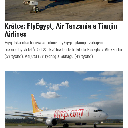
Krátce: FlyEgypt, Air Tanzania a Tianjin
Airlines
Egyptská charterová aerolinie FlyEgypt plánuje zahájení
pravidelných letů. Od 25. května bude létat do Kuvajtu z Alexandrie
(5x týdně), Asijútu (3x týdně) a Suhagu (4x týdně). …