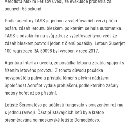
Aeroflotu Maxim Fetisov uvedl, že evakuace proběhla za
pouhých 55 sekund.
Podle agentury TASS je jednou z vyšetřovacích verzí příčin
požáru zásah letounu bleskem, po kterém selhala automatika.
TASS s odvoláním na svůj zdroj z vyšetřovací týmu vedl, že
zásah bleskem potvrdil jeden z členů posádky. Letoun Superjet
100 registrace RA-89098 byl vyroben v roce 2017.
Agentura Interfax uvedla, že posádka letounu ztratila spojení s
řízením letového provozu. Z tohoto důvodu posádka
nevypouštěla palivo a přistála téměř s plnými nádržemi.
Společnost Aeroflot vydala prohlášení, podle kterého začaly
motory hořet až po přistání.
Letiště Šeremetěvo po události fungovalo v omezeném režimu
s jednou ranvejí. Část přistávajících letů byla krátce
přesměrována na moskevské letiště Domodědovo.