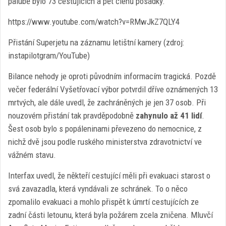
palubě bylo 73 cestujících a pět členů posádky.
https://www.youtube.com/watch?v=RMwJkZ7QLY4
Přistání Superjetu na záznamu letištní kamery (zdroj:
instapilotgram/YouTube)
Bilance nehody je oproti původním informacím tragická. Pozdě
večer federální Vyšetřovací výbor potvrdil dříve oznámených 13
mrtvých, ale dále uvedl, že zachráněných je jen 37 osob. Při
nouzovém přistání tak pravděpodobně
zahynulo až 41 lidí
.
Šest osob bylo s popáleninami převezeno do nemocnice, z
nichž dvě jsou podle ruského ministerstva zdravotnictví ve
vážném stavu.
Interfax uvedl, že někteří cestující měli při evakuaci starost o
svá zavazadla, která vyndávali ze schránek. To o něco
zpomalilo evakuaci a mohlo přispět k úmrtí cestujících ze
zadní části letounu, která byla požárem zcela zničena. Mluvčí