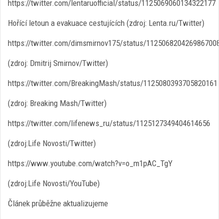
https://twitter.com/lentaruofficial/status/1125069060134322177
Hořící letoun a evakuace cestujících (zdroj: Lenta.ru/Twitter)
https://twitter.com/dimsmirnov175/status/112506820426986700
(zdroj: Dmitrij Smirnov/Twitter)
https://twitter.com/BreakingMash/status/1125080393705820161
(zdroj: Breaking Mash/Twitter)
https://twitter.com/lifenews_ru/status/1125127349404614656
(zdroj:Life Novosti/Twitter)
https://www.youtube.com/watch?v=o_m1pAC_TgY
(zdroj:Life Novosti/YouTube)
Článek průběžne aktualizujeme