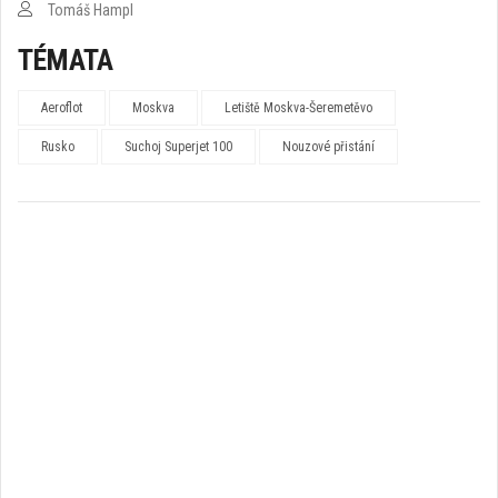
Tomáš Hampl
TÉMATA
Aeroflot
Moskva
Letiště Moskva-Šeremetěvo
Rusko
Suchoj Superjet 100
Nouzové přistání