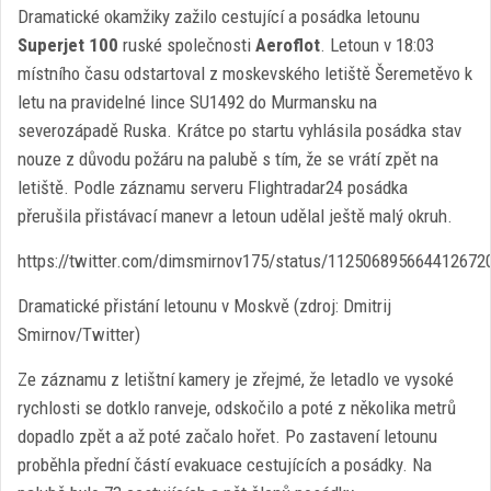
Dramatické okamžiky zažilo cestující a posádka letounu
Superjet 100
ruské společnosti
Aeroflot
. Letoun v 18:03
místního času odstartoval z moskevského letiště Šeremetěvo k
letu na pravidelné lince SU1492 do Murmansku na
severozápadě Ruska. Krátce po startu vyhlásila posádka stav
nouze z důvodu požáru na palubě s tím, že se vrátí zpět na
letiště. Podle záznamu serveru Flightradar24 posádka
přerušila přistávací manevr a letoun udělal ještě malý okruh.
https://twitter.com/dimsmirnov175/status/112506895664412672
Dramatické přistání letounu v Moskvě (zdroj: Dmitrij
Smirnov/Twitter)
Ze záznamu z letištní kamery je zřejmé, že letadlo ve vysoké
rychlosti se dotklo ranveje, odskočilo a poté z několika metrů
dopadlo zpět a až poté začalo hořet. Po zastavení letounu
proběhla přední částí evakuace cestujících a posádky. Na