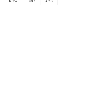
Aeroflot
Rusko
Airbus