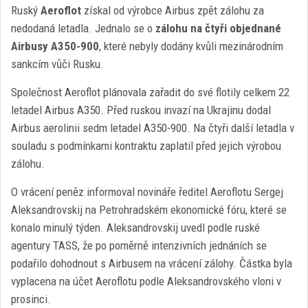
Ruský
Aeroflot
získal od výrobce Airbus zpět zálohu za
nedodaná letadla. Jednalo se o
zálohu na čtyři objednané
Airbusy A350-900
, které nebyly dodány kvůli mezinárodním
sankcím vůči Rusku.
Společnost Aeroflot plánovala zařadit do své flotily celkem 22
letadel Airbus A350. Před ruskou invazí na Ukrajinu dodal
Airbus aerolinii sedm letadel A350-900. Na čtyři další letadla v
souladu s podmínkami kontraktu zaplatil před jejich výrobou
zálohu.
O vrácení peněz informoval novináře ředitel Aeroflotu Sergej
Aleksandrovskij na Petrohradském ekonomické fóru, které se
konalo minulý týden. Aleksandrovskij uvedl podle ruské
agentury TASS, že po poměrně intenzivních jednáních se
podařilo dohodnout s Airbusem na vrácení zálohy. Částka byla
vyplacena na účet Aeroflotu podle Aleksandrovského vloni v
prosinci.