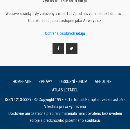
Vydává: Tomáš Hampl
Webové stránky byly založeny v roce 1997 pod názvem Letecká doprava.
Od roku 2000 jsou dostupné jako Airways.cz.
Ochrana osobních údajů
HOMEPAGE
ZPRÁVY
DISKUSNÍ FORUM
AEROLINIE
ATLAS LETADEL
ISSN 1213-3329 - © Copyright 1997-2019 Tomáš Hampl a uvedení autoři -
Všechna práva vyhrazena
Doslovné ani částečné přebírání materiálů není povoleno bez uvedení
zdroje a předchozího písemného souhlasu.