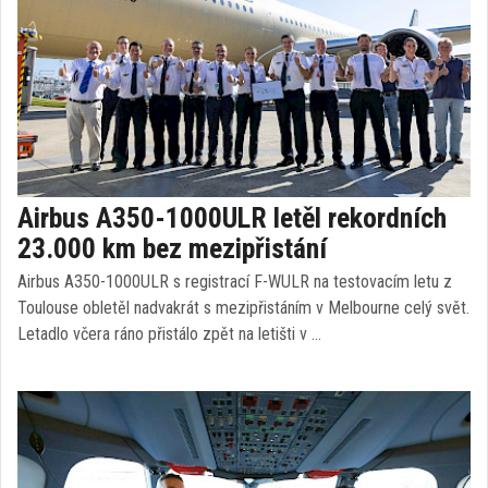
Airbus A350-1000ULR letěl rekordních
23.000 km bez mezipřistání
Airbus A350-1000ULR s registrací F-WULR na testovacím letu z
Toulouse obletěl nadvakrát s mezipřistáním v Melbourne celý svět.
Letadlo včera ráno přistálo zpět na letišti v …