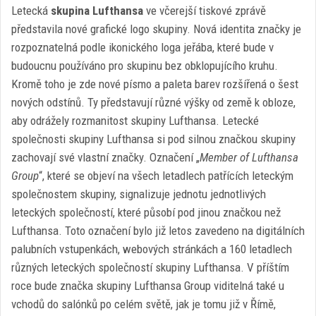
Letecká
skupina Lufthansa
ve včerejší tiskové zprávě
představila nové grafické logo skupiny. Nová identita značky je
rozpoznatelná podle ikonického loga jeřába, které bude v
budoucnu používáno pro skupinu bez obklopujícího kruhu.
Kromě toho je zde nové písmo a paleta barev rozšířená o šest
nových odstínů. Ty představují různé výšky od země k obloze,
aby odrážely rozmanitost skupiny Lufthansa. Letecké
společnosti skupiny Lufthansa si pod silnou značkou skupiny
zachovají své vlastní značky. Označení „
Member of Lufthansa
Group
“, které se objeví na všech letadlech patřících leteckým
společnostem skupiny, signalizuje jednotu jednotlivých
leteckých společností, které působí pod jinou značkou než
Lufthansa. Toto označení bylo již letos zavedeno na digitálních
palubních vstupenkách, webových stránkách a 160 letadlech
různých leteckých společností skupiny Lufthansa. V příštím
roce bude značka skupiny Lufthansa Group viditelná také u
vchodů do salónků po celém světě, jak je tomu již v Římě,