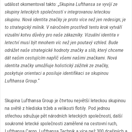
událost okomentoval takto: „
Skupina Lufthansa se vyvíjí ze
skupiny leteckých společností v integrovanou leteckou
skupinu. Nová identita značky je proto více než jen redesign; je
to strategický milník. V náročném prostředí tento krok vytváří
vizuální kotvu důvěry pro naše zákazníky. Vizuální identita v
letectví musí být mnohem víc než jen poutavý vzhled. Bude
odrážet naše strategické hodnoty značky a slib, který chceme
dát našim cestujícím napříč všemi našimi značkami. Nová
identita značky umožňuje holistický zážitek ze značky,
poskytuje orientaci a posiluje identifikaci se skupinou
Lufthansa Group
.“
Skupina Lufthansa Group je čtvrtou největší leteckou skupinou
na světě z hlediska tržeb a velikosti flotily. Pod jednou
střechou sdružuje pět národních leteckých společností, další
soukromé letecké společnosti zaměřené na cestovní ruch,
Lufthansa Cargo, Lufthansa Technik a více než 300 dceřiných a