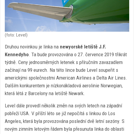
(foto: Level)
Druhou novinkou je linka na
newyorské letiště J.F.
Kennedyho
. Ta bude provozována o 27. července 2019 třikrát
týdně. Ceny jednosměrných letenek s příručním zavazadlem
začínají na 99 eurech. Na této lince bude Level soupeřit s
americkými společnostmi American Airlines a Delta Air Lines.
Dalším konkurentem je nízkonákladová aerolinie Norwegian,
která létá z Barcelony na letiště Newark.
Level dále provedl několik změn na svých letech na západní
pobřeží USA. V příští léto se již nepočítá s linkou do Los
Angeles, která byla provozována poslední dvě letní sezóny. S
novým zimním letovým řádem byla přesunuta linka do oblasti