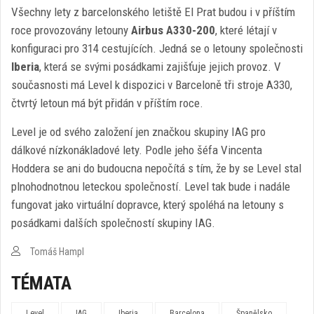
Všechny lety z barcelonského letiště El Prat budou i v příštím
roce provozovány letouny
Airbus A330-200
, které létají v
konfiguraci pro 314 cestujících. Jedná se o letouny společnosti
Iberia
, která se svými posádkami zajišťuje jejich provoz. V
současnosti má Level k dispozici v Barceloně tři stroje A330,
čtvrtý letoun má být přidán v příštím roce.
Level je od svého založení jen značkou skupiny IAG pro
dálkové nízkonákladové lety. Podle jeho šéfa Vincenta
Hoddera se ani do budoucna nepočítá s tím, že by se Level stal
plnohodnotnou leteckou společností. Level tak bude i nadále
fungovat jako virtuální dopravce, který spoléhá na letouny s
posádkami dalších společností skupiny IAG.
Tomáš Hampl
TÉMATA
Level
IAG
Iberia
Barcelona
Španělsko