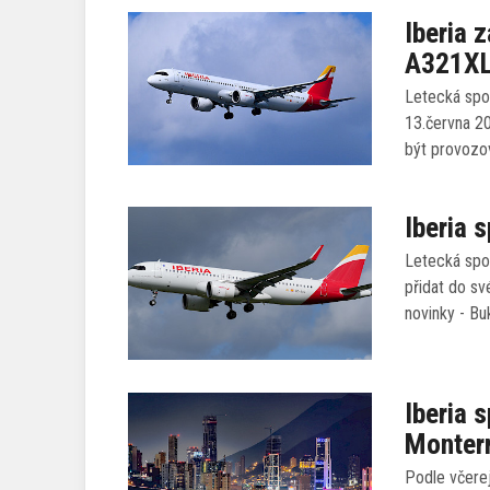
Iberia 
A321XL
Letecká spol
13.června 2
být provozo
Iberia s
Letecká spol
přidat do sv
novinky - Bu
Iberia 
Monter
Podle včerej