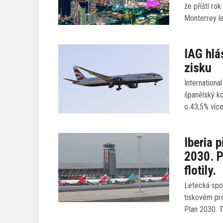
že příští ro
Monterrey le
IAG hlá
zisku
Internationa
španělský ko
o 43,5% víc
Iberia 
2030. P
flotily.
Letecká spo
tiskovém pro
Plan 2030. T