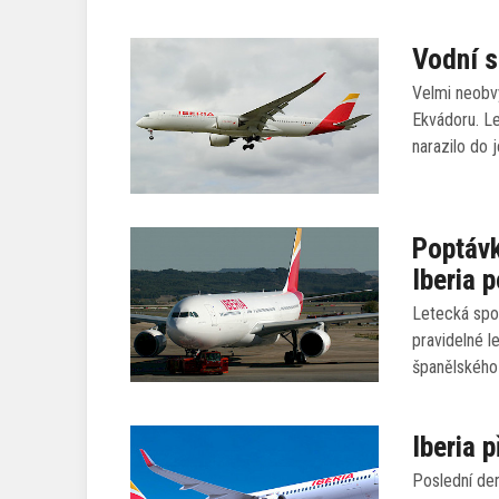
Vodní s
Velmi neobvy
Ekvádoru. Le
narazilo do
Poptávk
Iberia 
Letecká spol
pravidelné l
španělského 
Iberia 
Poslední den