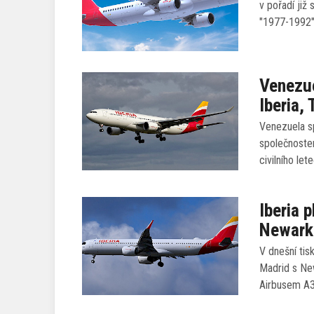
v pořadí ji
"1977-1992"
Venezue
Iberia,
Venezuela s
společnoste
civilního let
Iberia 
Newark
V dnešní tis
Madrid s Ne
Airbusem A32