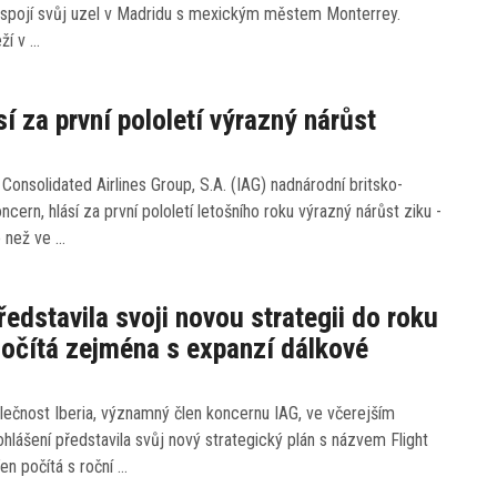
k spojí svůj uzel v Madridu s mexickým městem Monterrey.
ží v …
sí za první pololetí výrazný nárůst
l Consolidated Airlines Group, S.A. (IAG) nadnárodní britsko-
ncern, hlásí za první pololetí letošního roku výrazný nárůst ziku -
e než ve …
představila svoji novou strategii do roku
očítá zejména s expanzí dálkové
lečnost Iberia, významný člen koncernu IAG, ve včerejším
hlášení představila svůj nový strategický plán s názvem Flight
en počítá s roční …