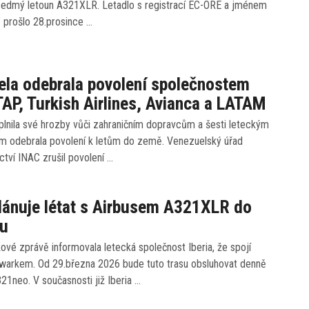
ž sedmý letoun A321XLR. Letadlo s registrací EC-ORE a jménem
 prošlo 28.prosince …
la odebrala povolení společnostem
 TAP, Turkish Airlines, Avianca a LATAM
plnila své hrozby vůči zahraničním dopravcům a šesti leteckým
m odebrala povolení k letům do země. Venezuelský úřad
ectví INAC zrušil povolení …
plánuje létat s Airbusem A321XLR do
u
kové zprávě informovala letecká společnost Iberia, že spojí
warkem. Od 29.března 2026 bude tuto trasu obsluhovat denně
1neo. V současnosti již Iberia …