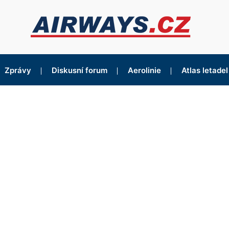
Zprávy
Diskusní forum
Aerolinie
Atlas letadel