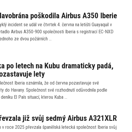
lavobrána poškodila Airbus A350 Iberie
klý incident se udál ve čtvrtek 4. června na letišti Guayaquil v
tadlo Airbus A350-900 společnosti Iberia s registrací EC-NXD
 jednoho ze dvou požárních …
a po letech na Kubu dramaticky padá,
pozastavuje lety
ečnost Iberia oznámila, že od června pozastavuje své
ety do Havany. Společnost své rozhodnutí odůvodnila podle
deníku El País situací, kterou Kuba …
převzala již svůj sedmý Airbus A321XLR
 v roce 2025 převzala španělská letecká společnost Iberia svůj