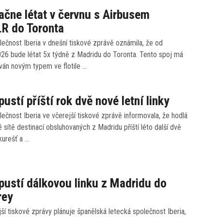
začne létat v červnu s Airbusem
R do Toronta
ečnost Iberia v dnešní tiskové zprávě oznámila, že od
026 bude létat 5x týdně z Madridu do Toronta. Tento spoj má
ván novým typem ve flotile …
pustí příští rok dvě nové letní linky
ečnost Iberia ve včerejší tiskové zprávě informovala, že hodlá
é sítě destinací obsluhovaných z Madridu příští léto další dvě
kurešť a …
spustí dálkovou linku z Madridu do
rey
ší tiskové zprávy plánuje španělská letecká společnost Iberia,