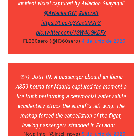
incident visual captured by Aviación Guayaquil
@AviacionGYE
#aircraft
https://t.co/q3Zax0M2nS
pic.twitter.com/1SW4UGKDFx
— FL360aero (@fl360aero)
4 de junio de 2026
🚨✈️ JUST IN: A passenger aboard an Iberia
A350 bound for Madrid captured the moment a
fire truck performing a ceremonial water salute
accidentally struck the aircraft’s left wing. The
mishap forced the cancellation of the flight,
leaving passengers stranded in Ecuador.…
— Nova Intel (@intel_nova)
5 de junio de 2026