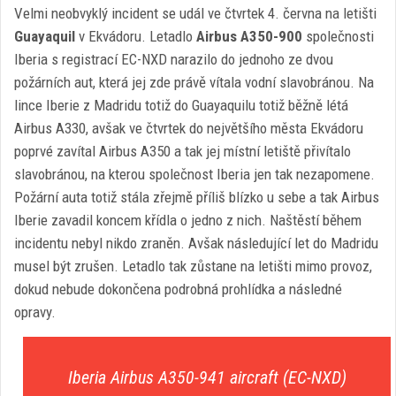
Velmi neobvyklý incident se udál ve čtvrtek 4. června na letišti
Guayaquil
v Ekvádoru. Letadlo
Airbus A350-900
společnosti
Iberia s registrací EC-NXD narazilo do jednoho ze dvou
požárních aut, která jej zde právě vítala vodní slavobránou. Na
lince Iberie z Madridu totiž do Guayaquilu totiž běžně létá
Airbus A330, avšak ve čtvrtek do největšího města Ekvádoru
poprvé zavítal Airbus A350 a tak jej místní letiště přivítalo
slavobránou, na kterou společnost Iberia jen tak nezapomene.
Požární auta totiž stála zřejmě příliš blízko u sebe a tak Airbus
Iberie zavadil koncem křídla o jedno z nich. Naštěstí během
incidentu nebyl nikdo zraněn. Avšak následující let do Madridu
musel být zrušen. Letadlo tak zůstane na letišti mimo provoz,
dokud nebude dokončena podrobná prohlídka a následné
opravy.
Iberia Airbus A350-941 aircraft (EC-NXD)