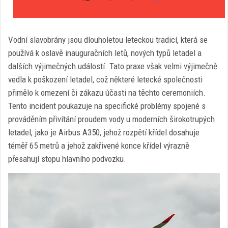
Vodní slavobrány jsou dlouholetou leteckou tradicí, která se
používá k oslavě inauguračních letů, nových typů letadel a
dalších výjimečných událostí. Tato praxe však velmi výjimečně
vedla k poškození letadel, což některé letecké společnosti
přimělo k omezení či zákazu účasti na těchto ceremoniích.
Tento incident poukazuje na specifické problémy spojené s
prováděním přivítání proudem vody u moderních širokotrupých
letadel, jako je Airbus A350, jehož rozpětí křídel dosahuje
téměř 65 metrů a jehož zakřivené konce křídel výrazně
přesahují stopu hlavního podvozku.