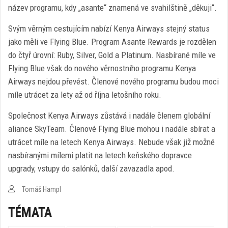
název programu, kdy „asante“ znamená ve svahilštině „děkuji“.
Svým věrným cestujícím nabízí Kenya Airways stejný status
jako měli ve Flying Blue. Program Asante Rewards je rozdělen
do čtyř úrovní: Ruby, Silver, Gold a Platinum. Nasbírané míle ve
Flying Blue však do nového věrnostního programu Kenya
Airways nejdou převést. Členové nového programu budou moci
míle utrácet za lety až od října letošního roku.
Společnost Kenya Airways zůstává i nadále členem globální
aliance SkyTeam. Členové Flying Blue mohou i nadále sbírat a
utrácet míle na letech Kenya Airways. Nebude však již možné
nasbíranými mílemi platit na letech keňského dopravce
upgrady, vstupy do salónků, další zavazadla apod.
Tomáš Hampl
TÉMATA