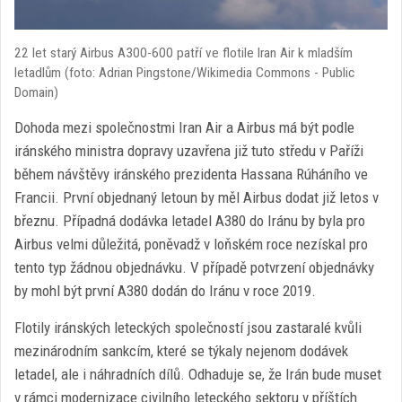
22 let starý Airbus A300-600 patří ve flotile Iran Air k mladším
letadlům (foto: Adrian Pingstone/Wikimedia Commons - Public
Domain)
Dohoda mezi společnostmi Iran Air a Airbus má být podle
iránského ministra dopravy uzavřena již tuto středu v Paříži
během návštěvy iránského prezidenta Hassana Rúháního ve
Francii. První objednaný letoun by měl Airbus dodat již letos v
březnu. Případná dodávka letadel A380 do Iránu by byla pro
Airbus velmi důležitá, poněvadž v loňském roce nezískal pro
tento typ žádnou objednávku. V případě potvrzení objednávky
by mohl být první A380 dodán do Iránu v roce 2019.
Flotily iránských leteckých společností jsou zastaralé kvůli
mezinárodním sankcím, které se týkaly nejenom dodávek
letadel, ale i náhradních dílů. Odhaduje se, že Irán bude muset
v rámci modernizace civilního leteckého sektoru v příštích