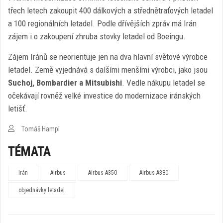
třech letech zakoupit 400 dálkových a střednětraťových letadel
a 100 regionálních letadel. Podle dřívějších zpráv má Irán
zájem i o zakoupení zhruba stovky letadel od Boeingu.
Zájem Iránů se neorientuje jen na dva hlavní světové výrobce
letadel. Země vyjednává s dalšími menšími výrobci, jako jsou
Suchoj, Bombardier a Mitsubishi
. Vedle nákupu letadel se
očekávají rovněž velké investice do modernizace iránských
letišť.
Tomáš Hampl
TÉMATA
Irán
Airbus
Airbus A350
Airbus A380
objednávky letadel