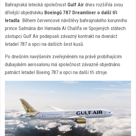
Bahrajnská letecká společnost
Gulf Air
dnes rozšířila svou
dřívější objednávku
Boeingů 787 Dreamliner o další tři
letadla
. Během červencové návštěvy bahrajnského korunního
prince Salmána ibn Hamada Al Chalífa ve Spojených státech
zástupci Gulf Air podepsali závazný kontrakt na dvanáct
letadel 787 a opci na dalších šest kusů.
Po dnešním navýšením zveřejněném na právě probíhajícím
dubajském aerosalonu má společnost závazně objednáno
patnáct letadel Boeing 787 a opci na další tři stroje.