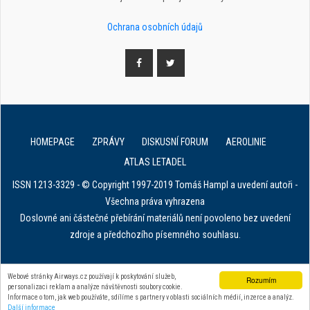
Ochrana osobních údajů
HOMEPAGE
ZPRÁVY
DISKUSNÍ FORUM
AEROLINIE
ATLAS LETADEL
ISSN 1213-3329 - © Copyright 1997-2019 Tomáš Hampl a uvedení autoři -
Všechna práva vyhrazena
Doslovné ani částečné přebírání materiálů není povoleno bez uvedení
zdroje a předchozího písemného souhlasu.
E. in ART for african IVF clinics
Webové stránky Airways.cz používají k poskytování služeb,
Rozumím
Zařízení na stahování dat z tachografu
personalizaci reklam a analýze návštěvnosti soubory cookie.
Informace o tom, jak web používáte, sdílíme s partnery v oblasti sociálních médií, inzerce a analýz.
Další informace