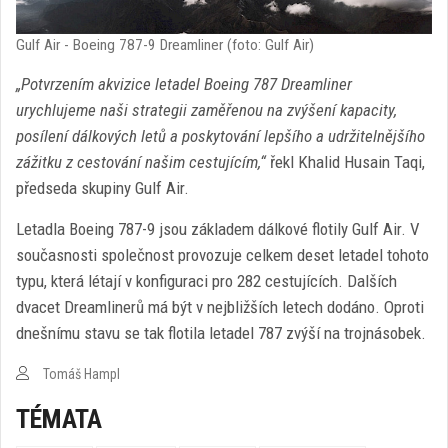
Gulf Air - Boeing 787-9 Dreamliner (foto: Gulf Air)
„Potvrzením akvizice letadel Boeing 787 Dreamliner
urychlujeme naši strategii zaměřenou na zvýšení kapacity,
posílení dálkových letů a poskytování lepšího a udržitelnějšího
zážitku z cestování našim cestujícím,“
řekl Khalid Husain Taqi,
předseda skupiny Gulf Air.
Letadla Boeing 787-9 jsou základem dálkové flotily Gulf Air. V
současnosti společnost provozuje celkem deset letadel tohoto
typu, která létají v konfiguraci pro 282 cestujících. Dalších
dvacet Dreamlinerů má být v nejbližších letech dodáno. Oproti
dnešnímu stavu se tak flotila letadel 787 zvýší na trojnásobek.
Tomáš Hampl
TÉMATA