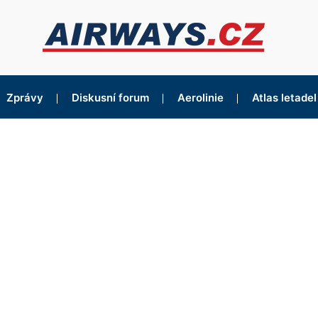
Zprávy
Diskusní forum
Aerolinie
Atlas letadel