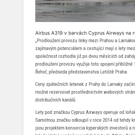
Airbus A319 v barvách Cyprus Airways na ruz
„Prodloužení provozu linky mezi Prahou a Larnakou
zajímavým potenciálem a cestující mají o lety me
společnost rozhodla již po dvou měsících od zaháj
prodloužení provozu využije toto spojení přibližně 
Řehoř, předseda představenstva Letiště Praha.
Ceny zpátečních letenek z Prahy do Larnaky začína
možné rezervovat prostřednictvím webových stráne
distribučních kanálů.
Lety pod značkou Cyprus Airways operuje od loňs
Samotnou značku odkoupil v roce 2014 od tehdy kra
jsou projektem konsorcia kyperských investorů a 