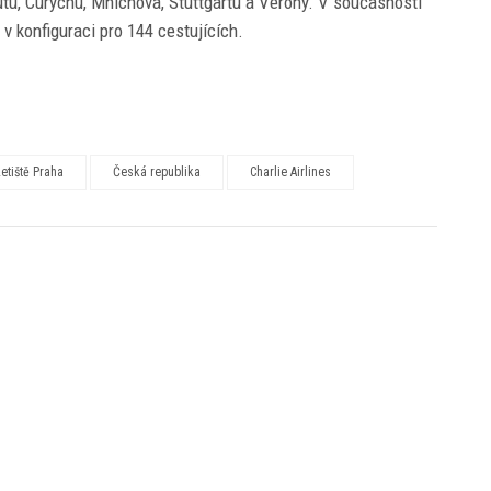
rútu, Curychu, Mnichova, Stuttgartu a Verony. V současnosti
v konfiguraci pro 144 cestujících.
etiště Praha
Česká republika
Charlie Airlines