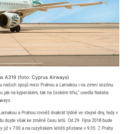
us A319 (foto: Cyprus Airways)
u našich spojů mezi Prahou a Larnakou i na zimní sezónu.
bu jak na kyperském, tak na českém trhu,“ uvedla Natalia
rways.
arnakou a Prahou rovněž dvakrát týdně ve stejné dny, tedy v
du dojde však ke změně času letů. Od 29. října 2018 bude
 již v 7:00 a na ruzyňském letišti přistane v 9:35. Z Prahy