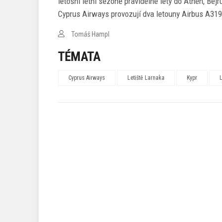
letošní letní sezóně pravidelné lety do Athén, Bej
Cyprus Airways provozují dva letouny Airbus A319 
Tomáš Hampl
TÉMATA
Cyprus Airways
Letiště Larnaka
Kypr
L