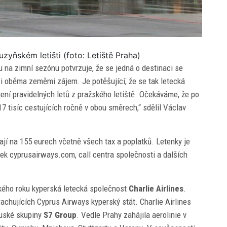
yňském letišti (foto: Letiště Praha)
 na zimní sezónu potvrzuje, že se jedná o destinaci se
zi oběma zeměmi zájem. Je potěšující, že se tak letecká
ení pravidelných letů z pražského letiště. Očekáváme, že po
17 tisíc cestujících ročně v obou směrech,“ sdělil Václav
jí na 155 eurech včetně všech tax a poplatků. Letenky je
k cyprusairways.com, call centra společnosti a dalších
kého roku kyperská letecká společnost
Charlie Airlines
.
chujících Cyprus Airways kyperský stát. Charlie Airlines
ruské skupiny
S7 Group
. Vedle Prahy zahájila aerolinie v