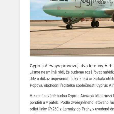
Cyprus Airways provozují dva letouny Airb
„Jsme nesmírně rádi, že budeme rozšiřovat nabídk
Jde o důkaz úspěšnosti linky, která si získala obli
Popova, obchodní ředitelka společnosti Cyprus Ai
V zimní sezóně budou Cyprus Airways létat mezi L
pondělí a v pátek. Podle zveřejněného letového řá
odlet linky CY260 z Larnaky do Prahy v uvedené dny