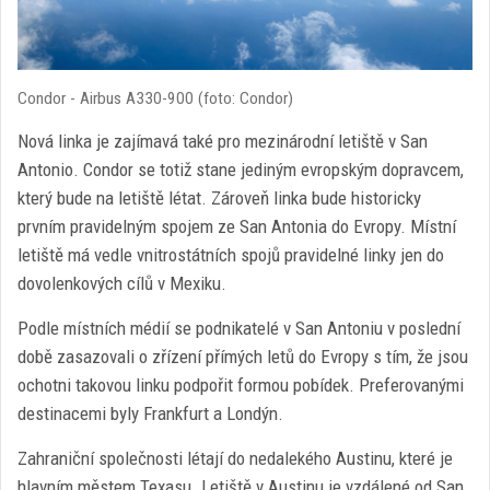
Condor - Airbus A330-900 (foto: Condor)
Nová linka je zajímavá také pro mezinárodní letiště v San
Antonio. Condor se totiž stane jediným evropským dopravcem,
který bude na letiště létat. Zároveň linka bude historicky
prvním pravidelným spojem ze San Antonia do Evropy. Místní
letiště má vedle vnitrostátních spojů pravidelné linky jen do
dovolenkových cílů v Mexiku.
Podle místních médií se podnikatelé v San Antoniu v poslední
době zasazovali o zřízení přímých letů do Evropy s tím, že jsou
ochotni takovou linku podpořit formou pobídek. Preferovanými
destinacemi byly Frankfurt a Londýn.
Zahraniční společnosti létají do nedalekého Austinu, které je
hlavním městem Texasu. Letiště v Austinu je vzdálené od San