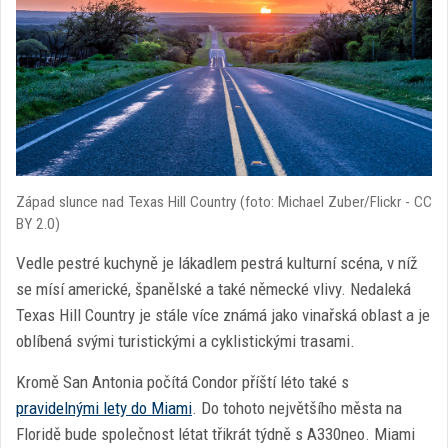
Západ slunce nad Texas Hill Country (foto: Michael Zuber/Flickr - CC
BY 2.0)
Vedle pestré kuchyně je lákadlem pestrá kulturní scéna, v níž
se mísí americké, španělské a také německé vlivy. Nedaleká
Texas Hill Country je stále více známá jako vinařská oblast a je
oblíbená svými turistickými a cyklistickými trasami.
Kromě San Antonia počítá Condor příští léto také s
pravidelnými lety do Miami
. Do tohoto největšího města na
Floridě bude společnost létat třikrát týdně s A330neo. Miami