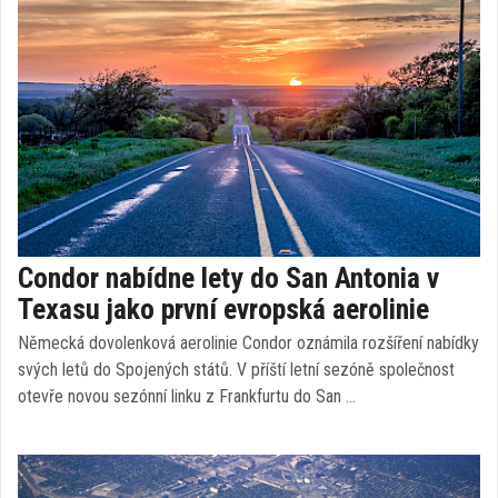
Condor nabídne lety do San Antonia v
Texasu jako první evropská aerolinie
Německá dovolenková aerolinie Condor oznámila rozšíření nabídky
svých letů do Spojených států. V příští letní sezóně společnost
otevře novou sezónní linku z Frankfurtu do San …