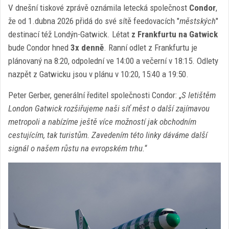
V dnešní tiskové zprávě oznámila letecká společnost
Condor
,
že od 1.dubna 2026 přidá do své sítě feedovacích "
městských
"
destinací též Londýn-Gatwick. Létat
z Frankfurtu na Gatwick
bude Condor hned
3x denně
. Ranní odlet z Frankfurtu je
plánovaný na 8:20, odpolední ve 14:00 a večerní v 18:15. Odlety
nazpět z Gatwicku jsou v plánu v 10:20, 15:40 a 19:50.
Peter Gerber, generální ředitel společnosti Condor: „
S letištěm
London Gatwick rozšiřujeme naši síť měst o další zajímavou
metropoli a nabízíme ještě více možností jak obchodním
cestujícím, tak turistům. Zavedením této linky dáváme další
signál o našem růstu na evropském trhu.
“