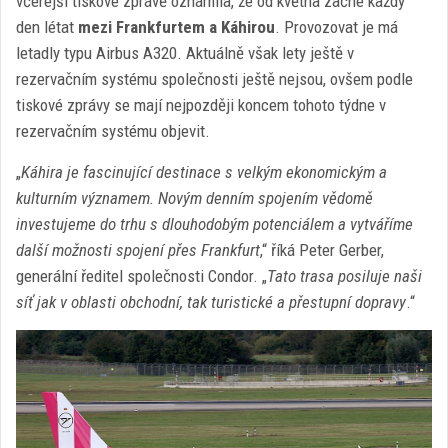
včerejší tiskové zprávě oznámila, že od května začne každý
den létat
mezi Frankfurtem a Káhirou
. Provozovat je má
letadly typu Airbus A320. Aktuálně však lety ještě v
rezervačním systému společnosti ještě nejsou, ovšem podle
tiskové zprávy se mají nejpozději koncem tohoto týdne v
rezervačním systému objevit.
„
Káhira je fascinující destinace s velkým ekonomickým a
kulturním významem. Novým denním spojením vědomě
investujeme do trhu s dlouhodobým potenciálem a vytváříme
další možnosti spojení přes Frankfurt
,“ říká Peter Gerber,
generální ředitel společnosti Condor. „
Tato trasa posiluje naši
síť jak v oblasti obchodní, tak turistické a přestupní dopravy
.“