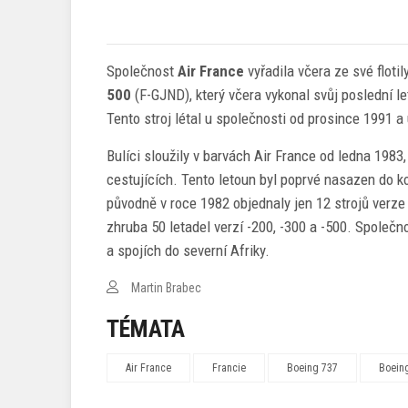
Společnost
Air France
vyřadila včera ze své floti
500
(F-GJND), který včera vykonal svůj poslední l
Tento stroj létal u společnosti od prosince 1991 a
Bulíci sloužily v barvách Air France od ledna 1983
cestujících. Tento letoun byl poprvé nasazen do k
původně v roce 1982 objednaly jen 12 strojů verz
zhruba 50 letadel verzí -200, -300 a -500. Společ
a spojích do severní Afriky.
Martin Brabec
TÉMATA
Air France
Francie
Boeing 737
Boein