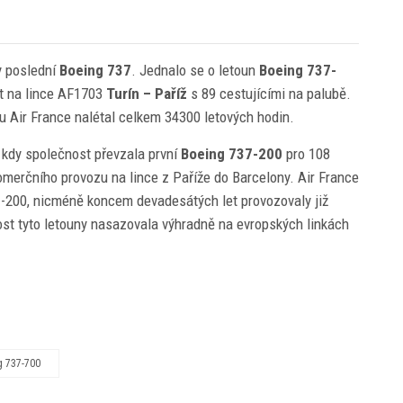
ly poslední
Boeing 737
. Jednalo se o letoun
Boeing 737-
et na lince AF1703
Turín – Paříž
s 89 cestujícími na palubě.
 u Air France nalétal celkem 34300 letových hodin.
, kdy společnost převzala první
Boeing 737-200
pro 108
omerčního provozu na lince z Paříže do Barcelony. Air France
e -200, nicméně koncem devadesátých let provozovaly již
nost tyto letouny nasazovala výhradně na evropských linkách
g 737-700