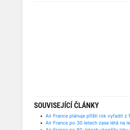
SOUVISEJÍCÍ ČLÁNKY
Air France plánuje příští rok vyřadit z 
Air France po 30 letech zase létá na l
Air France po 80. letech ukončily lety 