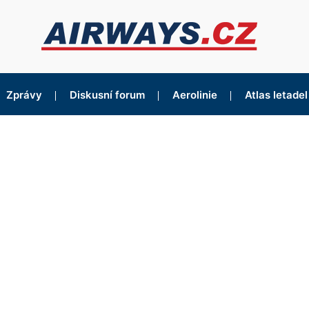
Zprávy
Diskusní forum
Aerolinie
Atlas letadel