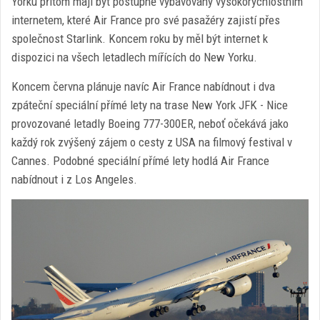
Yorku přitom mají být postupně vybavovány vysokorychlostním
internetem, které Air France pro své pasažéry zajistí přes
společnost Starlink. Koncem roku by měl být internet k
dispozici na všech letadlech mířících do New Yorku.
Koncem června plánuje navíc Air France nabídnout i dva
zpáteční speciální přímé lety na trase New York JFK - Nice
provozované letadly Boeing 777-300ER, neboť očekává jako
každý rok zvýšený zájem o cesty z USA na filmový festival v
Cannes. Podobné speciální přímé lety hodlá Air France
nabídnout i z Los Angeles.