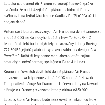
Letecká společnost
Air France
ve včerejší tiskové zprávě
oznámila, že nadcházející léto plánuje nabídnout létat ze
svého uzlu na letišti Charlese de Gaulla v Paříži (CDG) až 11
spojení denně.
Přitom šest letů provozovaných Air France má denně směřovat
z letiště CDG na Kennedyho letiště v New Yorku (JFK). Z
těchto šesti letů budou čtyři lety provozovány letadly Boeing
777-300ER jejichž paluba je vybavená kabinou v designu "
La
Première
". Další tři lety denně mezi oběma letišti zajistí
americký alianční partner, společnost Delta Air Lines.
Kromě zmiňovaných devíti letů denně plánuje Air France
provozovat dva lety denně z letiště CDG na letiště Newark.
Toto posílení plánuje Air France od 1. června. Lety na Newark
plánuje Air France provozovat letadly Airbus A350-900.
Letadla, která Air France bude nasazovat na linkách do New