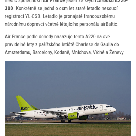
měsíc společnosti
Air France
jeden ze svých
Airbusů A220-
300
. Konkrétně se jedná o osm let staré letadlo nesoucí
registraci YL-CSB. Letadlo je pronajaté francouzskému
národnímu dopravci včetně létajícího personálu airBaltic.
Air France podle dohody nasazuje tento A220 na své
pravidelné lety z pařížského letiště Charlese de Gaulla do
Amsterdamu, Barcelony, Kodaně, Mnichova, Vídně a Ženevy.