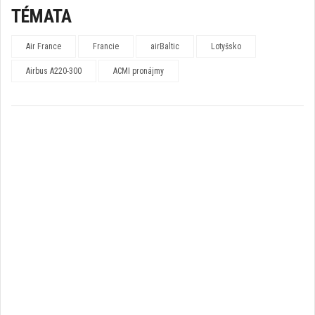
TÉMATA
Air France
Francie
airBaltic
Lotyšsko
Airbus A220-300
ACMI pronájmy