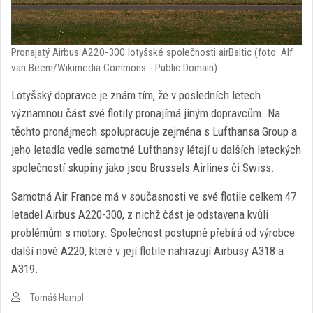
Pronajatý Airbus A220-300 lotyšské společnosti airBaltic (foto: Alf
van Beem/Wikimedia Commons - Public Domain)
Lotyšský dopravce je znám tím, že v posledních letech
významnou část své flotily pronajímá jiným dopravcům. Na
těchto pronájmech spolupracuje zejména s Lufthansa Group a
jeho letadla vedle samotné Lufthansy létají u dalších leteckých
společností skupiny jako jsou Brussels Airlines či Swiss.
Samotná Air France má v současnosti ve své flotile celkem 47
letadel Airbus A220-300, z nichž část je odstavena kvůli
problémům s motory. Společnost postupně přebírá od výrobce
další nové A220, které v její flotile nahrazují Airbusy A318 a
A319.
Tomáš Hampl