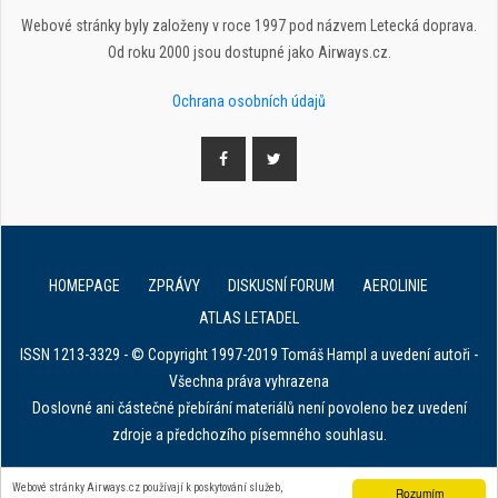
Webové stránky byly založeny v roce 1997 pod názvem Letecká doprava.
Od roku 2000 jsou dostupné jako Airways.cz.
Ochrana osobních údajů
HOMEPAGE
ZPRÁVY
DISKUSNÍ FORUM
AEROLINIE
ATLAS LETADEL
ISSN 1213-3329 - © Copyright 1997-2019 Tomáš Hampl a uvedení autoři -
Všechna práva vyhrazena
Doslovné ani částečné přebírání materiálů není povoleno bez uvedení
zdroje a předchozího písemného souhlasu.
E. in ART for african IVF clinics
Webové stránky Airways.cz používají k poskytování služeb,
Rozumím