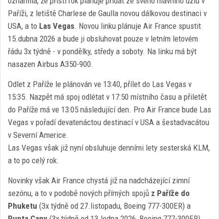
oznámila, že příští rok plánuje přidat ze svého hlavního uzlu v
Paříži, z letiště Charlese de Gaulla novou dálkovou destinaci v
USA, a to
Las Vegas
. Novou linku plánuje Air France spustit
15.dubna 2026 a bude ji obsluhovat pouze v letním letovém
řádu 3x týdně - v pondělky, středy a soboty. Na linku má být
nasazen Airbus A350-900.
Odlet z Paříže le plánován ve 13:40, přílet do Las Vegas v
15:35. Nazpět má spoj odlétat v 17:50 místního času a přiletět
do Paříže má ve 13:05 následující den. Pro Air France bude Las
Vegas v pořadí devatenáctou destinací v USA a šestadvacátou
v Severní Americe.
Las Vegas však již nyní obsluhuje denními lety sesterská KLM,
a to po celý rok.
Novinky však Air France chystá již na nadcházející zimní
sezónu, a to v podobě nových přímých spojů
z Paříže do
Phuketu
(3x týdně od 27.listopadu, Boeing 777-300ER) a
Punta Cany
(3x týdně od 13.ledna 2026, Boeing 777-300ER).