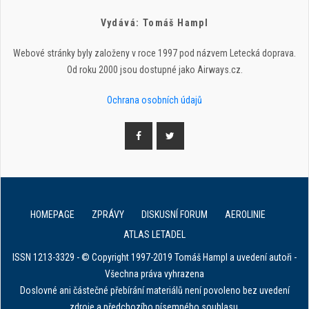
Vydává: Tomáš Hampl
Webové stránky byly založeny v roce 1997 pod názvem Letecká doprava.
Od roku 2000 jsou dostupné jako Airways.cz.
Ochrana osobních údajů
HOMEPAGE
ZPRÁVY
DISKUSNÍ FORUM
AEROLINIE
ATLAS LETADEL
ISSN 1213-3329 - © Copyright 1997-2019 Tomáš Hampl a uvedení autoři -
Všechna práva vyhrazena
Doslovné ani částečné přebírání materiálů není povoleno bez uvedení
zdroje a předchozího písemného souhlasu.