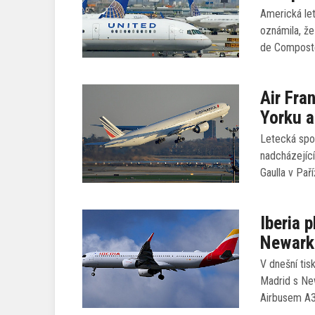
Americká let
oznámila, že
de Composte
Air Fra
Yorku a
Letecká spol
nadcházející
Gaulla v Pař
Iberia 
Newark
V dnešní tis
Madrid s Ne
Airbusem A32