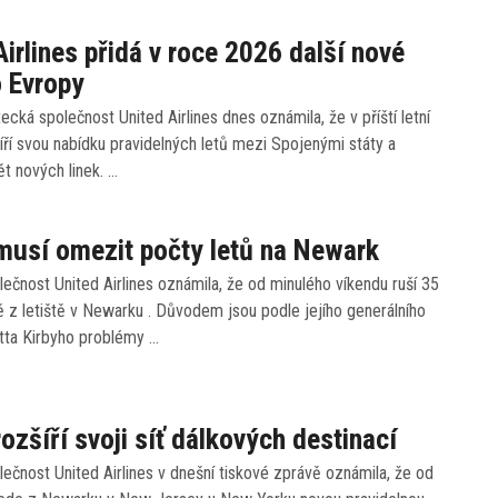
Airlines přidá v roce 2026 další nové
o Evropy
ecká společnost United Airlines dnes oznámila, že v příští letní
ří svou nabídku pravidelných letů mezi Spojenými státy a
t nových linek. …
musí omezit počty letů na Newark
ečnost United Airlines oznámila, že od minulého víkendu ruší 35
 z letiště v Newarku . Důvodem jsou podle jejího generálního
otta Kirbyho problémy …
rozšíří svoji síť dálkových destinací
ečnost United Airlines v dnešní tiskové zprávě oznámila, že od