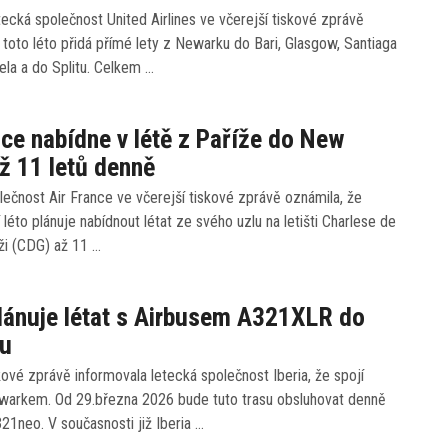
ecká společnost United Airlines ve včerejší tiskové zprávě
 toto léto přidá přímé lety z Newarku do Bari, Glasgow, Santiaga
la a do Splitu. Celkem …
nce nabídne v létě z Paříže do New
ž 11 letů denně
ečnost Air France ve včerejší tiskové zprávě oznámila, že
 léto plánuje nabídnout létat ze svého uzlu na letišti Charlese de
íži (CDG) až 11 …
plánuje létat s Airbusem A321XLR do
u
kové zprávě informovala letecká společnost Iberia, že spojí
warkem. Od 29.března 2026 bude tuto trasu obsluhovat denně
1neo. V současnosti již Iberia …