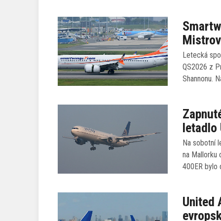
Smartwi
Mistrov
Letecká spol
QS2026 z Pr
Shannonu. N
Zapnuté
letadlo
Na sobotní l
na Mallorku 
400ER bylo 
United 
evropsk