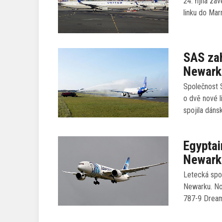
24. října z
linku do Ma
SAS zah
Newark
Společnost S
o dvě nové 
spojila dán
Egyptai
Newark
Letecká spol
Newarku. Nov
787-9 Dreaml