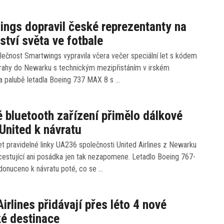
ngs dopravil české reprezentanty na
ství světa ve fotbale
ečnost Smartwings vypravila včera večer speciální let s kódem
ahy do Newarku s technickým mezipřistáním v irském
a palubě letadla Boeing 737 MAX 8 s …
 bluetooth zařízení přimělo dálkové
 United k návratu
et pravidelné linky UA236 společnosti United Airlines z Newarku
cestující ani posádka jen tak nezapomene. Letadlo Boeing 767-
donuceno k návratu poté, co se …
Airlines přidávají přes léto 4 nové
é destinace