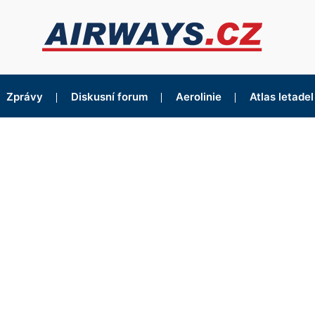
Zprávy
Diskusní forum
Aerolinie
Atlas letadel