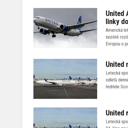
United 
linky d
Americká let
sezóně rozší
Evropou o pě
United 
Letecká spol
odletů denně
ředitele Sc
United 
Letecká spol