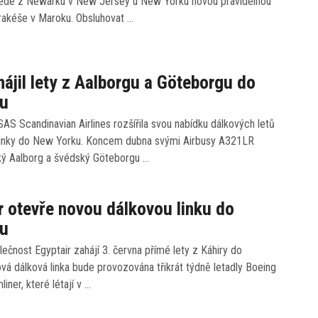
avede z Newarku v New Jersey u New Yorku novou pravidelnou
rrakéše v Maroku. Obsluhovat …
ájil lety z Aalborgu a Göteborgu do
u
AS Scandinavian Airlines rozšířila svou nabídku dálkových letů
linky do New Yorku. Koncem dubna svými Airbusy A321LR
ský Aalborg a švédský Göteborgu …
r otevře novou dálkovou linku do
u
ečnost Egyptair zahájí 3. června přímé lety z Káhiry do
á dálková linka bude provozována třikrát týdně letadly Boeing
iner, které létají v …