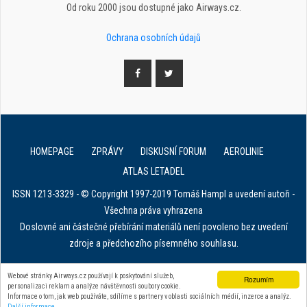
Od roku 2000 jsou dostupné jako Airways.cz.
Ochrana osobních údajů
HOMEPAGE
ZPRÁVY
DISKUSNÍ FORUM
AEROLINIE
ATLAS LETADEL
ISSN 1213-3329 - © Copyright 1997-2019 Tomáš Hampl a uvedení autoři -
Všechna práva vyhrazena
Doslovné ani částečné přebírání materiálů není povoleno bez uvedení
zdroje a předchozího písemného souhlasu.
E. in ART for african IVF clinics
Webové stránky Airways.cz používají k poskytování služeb,
Rozumím
personalizaci reklam a analýze návštěvnosti soubory cookie.
Zařízení na stahování dat z tachografu
Informace o tom, jak web používáte, sdílíme s partnery v oblasti sociálních médií, inzerce a analýz.
Další informace