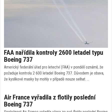
FAA nařídila kontroly 2600 letadel typu
Boeing 737
Americký federální úřad pro letectví (FAA) v pondělí oznámil, že
požaduje kontrolu 2 600 letadel Boeing 737. Důvodem je obava,
že kyslíkové masky by mohly v případě nouze selhat. …
Air France vyřadila z flotily poslední
Boeing 737
Společnost Air France vyřadila včera ze své flotily poslední Boeing