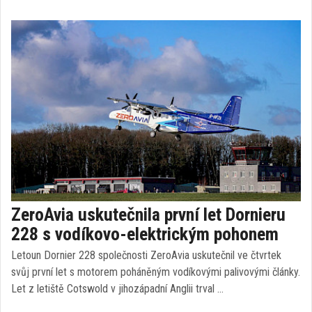
ZeroAvia uskutečnila první let Dornieru
228 s vodíkovo-elektrickým pohonem
Letoun Dornier 228 společnosti ZeroAvia uskutečnil ve čtvrtek
svůj první let s motorem poháněným vodíkovými palivovými články.
Let z letiště Cotswold v jihozápadní Anglii trval …