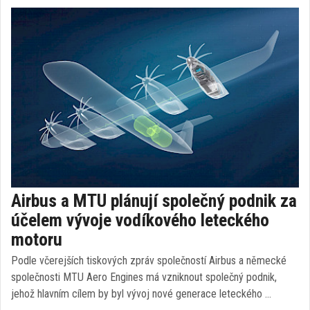
Airbus a MTU plánují společný podnik za
účelem vývoje vodíkového leteckého
motoru
Podle včerejších tiskových zpráv společností Airbus a německé
společnosti MTU Aero Engines má vzniknout společný podnik,
jehož hlavním cílem by byl vývoj nové generace leteckého …