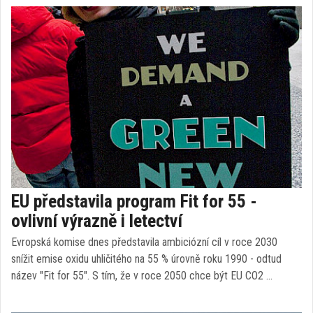
EU představila program Fit for 55 -
ovlivní výrazně i letectví
Evropská komise dnes představila ambiciózní cíl v roce 2030
snížit emise oxidu uhličitého na 55 % úrovně roku 1990 - odtud
název "Fit for 55". S tím, že v roce 2050 chce být EU CO2 …