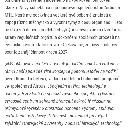
pohonného systému založeného na vodíkovém palivovém
článku. Nový subjekt bude podporován společnostmi Airbus a
MTU, které mu poskytnou veškeré své odborné znalosti a
zapojí různé inženýrské a výrobní týmy z obou organizací. Tato
nezávazná dohoda podléhá obvyklým schvalovacím řízením ze
strany regulačních orgánů a dokončení sociálních procesů na
evropské i vnitrostátní úrovni. Očekává se, že nový společný
podnik zahájí činnost v roce 2027.
„
Náš plánovaný společný podnik je dalším logickým krokem v
rámci naší společné vize koncepce pohonu letadel na vodík
,“
uvedl Bruno Fichefeux, vedoucí oddělení budoucích programů
ve společnosti Airbus. „
Spojením našich technologií a
odborných znalostí do specializovaného subjektu vytváříme
evropské centrum schopné přeměnit pokročilý výzkum na
průmyslově vyráběné elektrické pohonné systémy splňující
certifikační požadavky. Tato nová společnost přispěje k
zajištění strategické suverenity v oblasti leteckých technologií