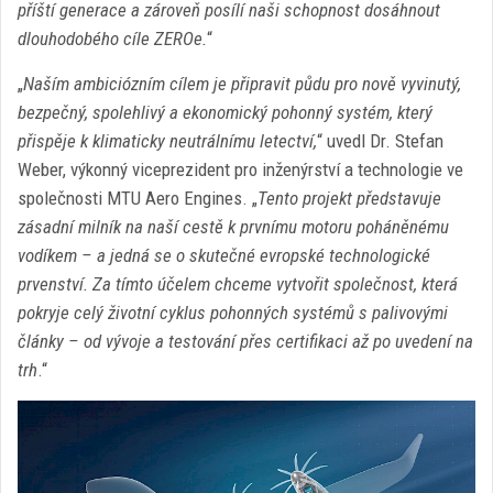
příští generace a zároveň posílí naši schopnost dosáhnout
dlouhodobého cíle ZEROe.
“
„
Naším ambiciózním cílem je připravit půdu pro nově vyvinutý,
bezpečný, spolehlivý a ekonomický pohonný systém, který
přispěje k klimaticky neutrálnímu letectví,
“ uvedl Dr. Stefan
Weber, výkonný viceprezident pro inženýrství a technologie ve
společnosti MTU Aero Engines. „
Tento projekt představuje
zásadní milník na naší cestě k prvnímu motoru poháněnému
vodíkem – a jedná se o skutečné evropské technologické
prvenství. Za tímto účelem chceme vytvořit společnost, která
pokryje celý životní cyklus pohonných systémů s palivovými
články – od vývoje a testování přes certifikaci až po uvedení na
trh
.“