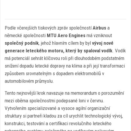
Podle včerejších tiskových zpráv společností
Airbus
a
německé společnosti
MTU Aero Engines
má vzniknout
společný podnik
, jehož hlavním cílem by byl
vývoj nové
generace leteckého motoru, který by spaloval vodík
. Vodík
má potenciál sehrát klíčovou roli při dlouhodobém podstatném
snížení dopadu letecké dopravy na klima a při její transformaci
způsobem srovnatelným s dopadem elektromobilů v
automobilovém průmyslu.
Tento nejnovější krok navazuje na memorandum o porozumění
mezi oběma společnostmi podepsané loni v červnu.
Vytvořením specializované a vysoce agilní organizační
struktury si partneři kladou za cíl urychlit technologický vývoj,
konstrukci, testování a certifikaci revolučního leteckého