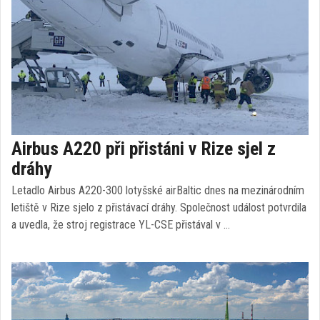
Airbus A220 při přistáni v Rize sjel z
dráhy
Letadlo Airbus A220-300 lotyšské airBaltic dnes na mezinárodním
letiště v Rize sjelo z přistávací dráhy. Společnost událost potvrdila
a uvedla, že stroj registrace YL-CSE přistával v …