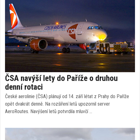
ČSA navýší lety do Paříže o druhou
denní rotaci
České aerolinie (ČSA) plánují od 14. září létat z Prahy do Paříže
opět dvakrát denně. Na rozšíření letů upozornil server
AeroRoutes. Navýšení letů potvrdila mluvčí …