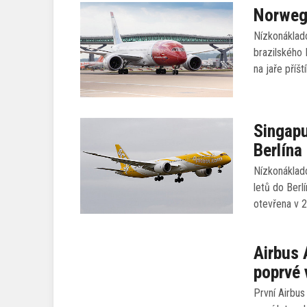
Norwegi
Nízkonáklado
brazilského 
na jaře příšt
Singapu
Berlína
Nízkonáklad
letů do Berl
otevřena v 2
Airbus 
poprvé 
První Airbus