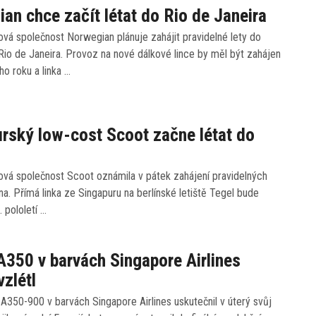
an chce začít létat do Rio de Janeira
vá společnost Norwegian plánuje zahájit pravidelné lety do
Rio de Janeira. Provoz na nové dálkové lince by měl být zahájen
ího roku a linka …
rský low-cost Scoot začne létat do
ová společnost Scoot oznámila v pátek zahájení pravidelných
ína. Přímá linka ze Singapuru na berlínské letiště Tegel bude
. pololetí …
A350 v barvách Singapore Airlines
vzlétl
 A350-900 v barvách Singapore Airlines uskutečnil v úterý svůj