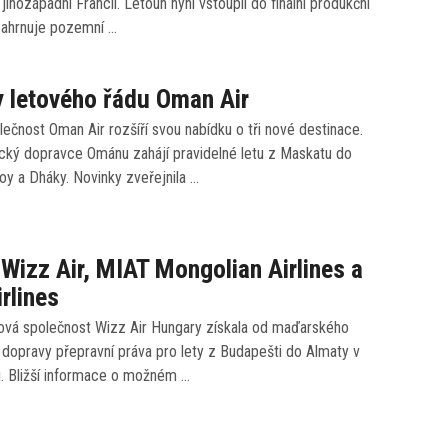
 jihozápadní Francií. Letoun nyní vstoupil do finální produkční
 zahrnuje pozemní …
 letového řádu Oman Air
ečnost Oman Air rozšíří svou nabídku o tři nové destinace.
ecký dopravce Ománu zahájí pravidelné letu z Maskatu do
oy a Dháky. Novinky zveřejnila …
 Wizz Air, MIAT Mongolian Airlines a
irlines
ová společnost Wizz Air Hungary získala od maďarského
 dopravy přepravní práva pro lety z Budapešti do Almaty v
. Bližší informace o možném …