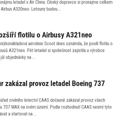
nájmu letadel s Air China. Čínský dopravce si pronajme celkem
ů Airbus A320neo. Letouny budou …
ozšíří flotilu o Airbusy A321neo
nízkonákladová aerolinie Scoot dnes oznámila, že posílí flotilu o
busů A321neo. Pět letadel si společnost zajistila u výrobce
jší objednávky na …
r zakázal provoz letadel Boeing 737
úřad civilního letectví CAAS dočasně zakázal provoz všech
gu 737 MAX na svém území. Podle rozhodnutí CAAS nesmí tyto
távat a startovat na …