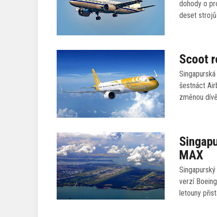
dohody o pro
deset stroj
Scoot r
Singapurská 
šestnáct Air
změnou dívě
Singapu
MAX
Singapurský 
verzí Boein
letouny přis