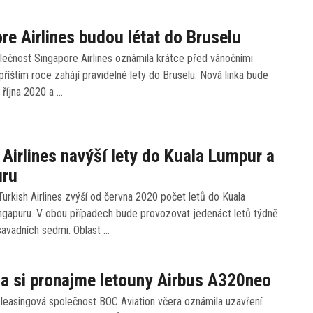
re Airlines budou létat do Bruselu
ečnost Singapore Airlines oznámila krátce před vánočními
 příštím roce zahájí pravidelné lety do Bruselu. Nová linka bude
 října 2020 a …
 Airlines navýší lety do Kuala Lumpur a
uru
urkish Airlines zvýší od června 2020 počet letů do Kuala
ngapuru. V obou případech bude provozovat jedenáct letů týdně
savadních sedmi. Oblast …
na si pronajme letouny Airbus A320neo
leasingová společnost BOC Aviation včera oznámila uzavření