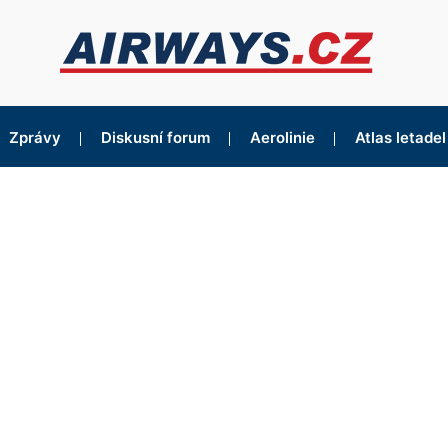
Zprávy
Diskusní forum
Aerolinie
Atlas letadel