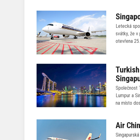
Singapo
Letecká spol
svátky, že v
otevřena 25.
Turkish
Singap
Společnost T
Lumpur a Si
na místo do
Air Chi
Singapurská 