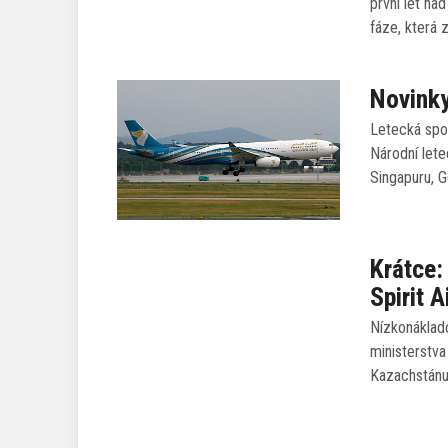
první let nad
fáze, která
Novinky
Letecká spol
Národní let
Singapuru, G
Krátce:
Spirit A
Nízkonáklad
ministerstva
Kazachstánu