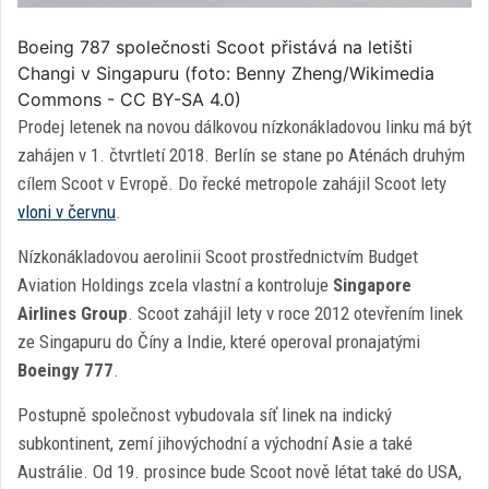
Boeing 787 společnosti Scoot přistává na letišti
Changi v Singapuru (foto: Benny Zheng/Wikimedia
Commons - CC BY-SA 4.0)
Prodej letenek na novou dálkovou nízkonákladovou linku má být
zahájen v 1. čtvrtletí 2018. Berlín se stane po Aténách druhým
cílem Scoot v Evropě. Do řecké metropole zahájil Scoot lety
vloni v červnu
.
Nízkonákladovou aerolinii Scoot prostřednictvím Budget
Aviation Holdings zcela vlastní a kontroluje
Singapore
Airlines Group
. Scoot zahájil lety v roce 2012 otevřením linek
ze Singapuru do Číny a Indie, které operoval pronajatými
Boeingy 777
.
Postupně společnost vybudovala síť linek na indický
subkontinent, zemí jihovýchodní a východní Asie a také
Austrálie. Od 19. prosince bude Scoot nově létat také do USA,