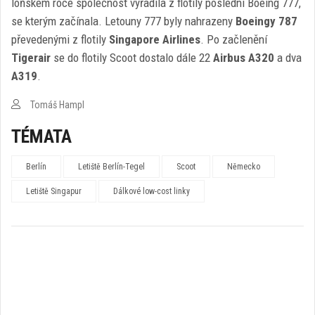
loňském roce společnost vyřadila z flotily poslední Boeing 777,
se kterým začínala. Letouny 777 byly nahrazeny
Boeingy 787
převedenými z flotily
Singapore Airlines
. Po začlenění
Tigerair
se do flotily Scoot dostalo dále 22
Airbus A320
a dva
A319
.
Tomáš Hampl
TÉMATA
Berlín
Letiště Berlín-Tegel
Scoot
Německo
Letiště Singapur
Dálkové low-cost linky