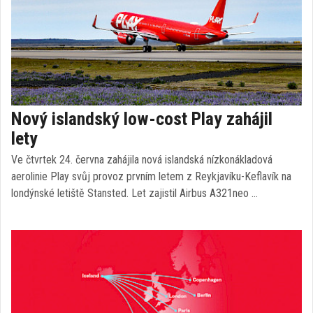
Nový islandský low-cost Play zahájil
lety
Ve čtvrtek 24. června zahájila nová islandská nízkonákladová
aerolinie Play svůj provoz prvním letem z Reykjavíku-Keflavík na
londýnské letiště Stansted. Let zajistil Airbus A321neo …