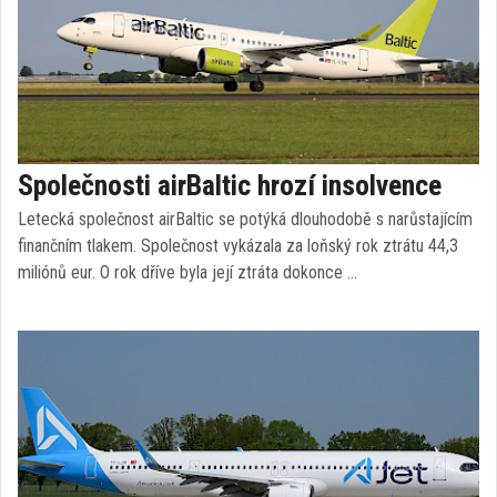
Společnosti airBaltic hrozí insolvence
Letecká společnost airBaltic se potýká dlouhodobě s narůstajícím
finančním tlakem. Společnost vykázala za loňský rok ztrátu 44,3
miliónů eur. O rok dříve byla její ztráta dokonce …