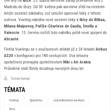
své lety na
Ibize
. 25. dubna aerolinie zahájí pravidelné lety z
Madridu do Ibizy. Od 30. května pak aerolinie zřídí na místním
letišti sezónní základnu, což umožní operovat linky z tohoto
ostrova. Vueling nabídne nové sezónní linky
z Ibizy do Bilbaa,
Milana-Malpensy, Paříže-Charlese de Gaulla, Sevilly a
Valencie
. 13. června rozšíří tuto nabídku ještě nové spojení do
Alicante
.
Flotila Vuelingu se v současnosti skládá již z 24 letadel
Airbus
A320
v konfiguraci pro 180 cestujících. Dva letouny
společnost pronajala společnostem
Niki
a
Air Arabia
.
Průměrné stáří flotily dosahuje necelých dvou let.
Tomáš Hampl
TÉMATA
Vueling
Španělsko
nízkonákladové aerolinie
Ibiza