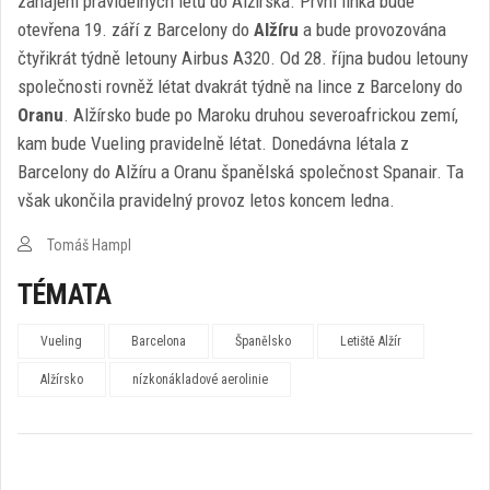
zahájení pravidelných letů do Alžírska. První linka bude
otevřena 19. září z Barcelony do
Alžíru
a bude provozována
čtyřikrát týdně letouny Airbus A320. Od 28. října budou letouny
společnosti rovněž létat dvakrát týdně na lince z Barcelony do
Oranu
. Alžírsko bude po Maroku druhou severoafrickou zemí,
kam bude Vueling pravidelně létat. Donedávna létala z
Barcelony do Alžíru a Oranu španělská společnost Spanair. Ta
však ukončila pravidelný provoz letos koncem ledna.
Tomáš Hampl
TÉMATA
Vueling
Barcelona
Španělsko
Letiště Alžír
Alžírsko
nízkonákladové aerolinie