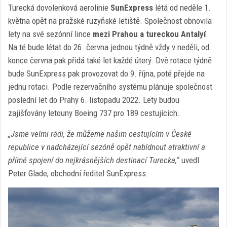
Turecká dovolenková aerolinie
SunExpress
létá od neděle 1.
května opět na pražské ruzyňské letiště. Společnost obnovila
lety na své sezónní lince
mezi Prahou a tureckou Antalyí
.
Na té bude létat do 26. června jednou týdně vždy v neděli, od
konce června pak přidá také let každé úterý. Dvě rotace týdně
bude SunExpress pak provozovat do 9. října, poté přejde na
jednu rotaci. Podle rezervačního systému plánuje společnost
poslední let do Prahy 6. listopadu 2022. Lety budou
zajišťovány letouny Boeing 737 pro 189 cestujících.
„Jsme velmi rádi, že můžeme našim cestujícím v České
republice v nadcházející sezóně opět nabídnout atraktivní a
přímé spojení do nejkrásnějších destinací Turecka,“
uvedl
Peter Glade, obchodní ředitel SunExpress.