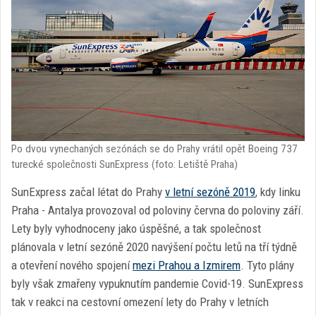
Po dvou vynechaných sezónách se do Prahy vrátil opět Boeing 737
turecké společnosti SunExpress (foto: Letiště Praha)
SunExpress začal létat do Prahy
v letní sezóně 2019
, kdy linku
Praha - Antalya provozoval od poloviny června do poloviny září.
Lety byly vyhodnoceny jako úspěšné, a tak společnost
plánovala v letní sezóně 2020 navýšení počtu letů na tří týdně
a otevření nového spojení
mezi Prahou a Izmirem
. Tyto plány
byly však zmařeny vypuknutím pandemie Covid-19. SunExpress
tak v reakci na cestovní omezení lety do Prahy v letních