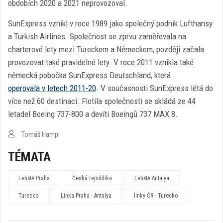
obdobích 2020 a 2021 neprovozoval.
SunExpress vznikl v roce 1989 jako společný podnik Lufthansy
a Turkish Airlines. Společnost se zprvu zaměřovala na
charterové lety mezi Tureckem a Německem, později začala
provozovat také pravidelné lety. V roce 2011 vznikla také
německá pobočka SunExpress Deutschland, která
operovala v letech 2011-20
. V současnosti SunExpress létá do
více než 60 destinaci. Flotila společnosti se skládá ze 44
letadel Boeing 737-800 a devíti Boeingů 737 MAX 8.
Tomáš Hampl
TÉMATA
Letiště Praha
Česká republika
Letiště Antalya
Turecko
Linka Praha - Antalya
linky ČR - Turecko