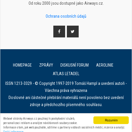
Od roku 2000 jsou dostupné jako Airways.cz.
Ochrana osobních údajů
HOMEPAGE
ZPRÁVY
DISKUSNÍ FORUM
AEROLINIE
ATLAS LETADEL
ISSN 1213-3329 - © Copyright 1997-2019 Tomáš Hampl a uvedení autoři -
Všechna práva vyhrazena
Doslovné ani částečné přebírání materiálů není povoleno bez uvedení
zdroje a předchozího písemného souhlasu.
E. in ART for african IVF clinics
Webové stránky Airways.cz používají k poskytování služeb,
Rozumím
personalizaci reklam a analýze návštěvnosti soubory cookie.
Zařízení na stahování dat z tachografu
Informace o tom, jak web používáte, sdílíme s partnery v oblasti sociálních médií, inzerce a analýz.
Další informace