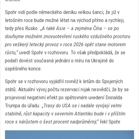
Spohr vidí podle německého deníku velkou šanci, že již v
letošním roce bude možné létat na východ přímo a rychleji,
tedy přes Rusko. „
A také Asie – a zejména Čína – se po
doufejme možném znovuotevření ruského vzdušného prostoru
pro veškerý letecký provoz v roce 2026 opět stane motorem
růstu,“
uvedl Spohr v rozhovoru. To však předpokládá, že se
podaří dovést současná jednání o míru na Ukrajině do
úspěšného konce.
Spohr se v rozhovoru vyjádřil rovněž k letům do Spojených
států. Aktuální vývoj počtu rezervací nijak nesvědčí, že by se
projevoval negativní efekt po opětovném uvedení Donalda
Trumpa do úřadu.
„Trasy do USA se i nadále vyvíjejí velmi
stabilně, růst kapacity v severním Atlantiku bude i v příštím
roce s nárůstem o šest procent nadprůměrný,“
řekl Spohr.