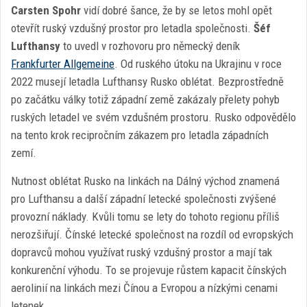
Carsten Spohr
vidí dobré šance, že by se letos mohl opět
otevřít ruský vzdušný prostor pro letadla společnosti.
Šéf
Lufthansy
to uvedl v rozhovoru pro německý deník
Frankfurter Allgemeine
. Od ruského útoku na Ukrajinu v roce
2022 musejí letadla Lufthansy Rusko oblétat. Bezprostředně
po začátku války totiž západní země zakázaly přelety pohyb
ruských letadel ve svém vzdušném prostoru. Rusko odpovědělo
na tento krok recipročním zákazem pro letadla západních
zemí.
Nutnost oblétat Rusko na linkách na Dálný východ znamená
pro Lufthansu a další západní letecké společnosti zvýšené
provozní náklady. Kvůli tomu se lety do tohoto regionu příliš
nerozšiřují. Čínské letecké společnost na rozdíl od evropských
dopravců mohou využívat ruský vzdušný prostor a mají tak
konkurenční výhodu. To se projevuje růstem kapacit čínských
aerolinií na linkách mezi Čínou a Evropou a nízkými cenami
letenek.