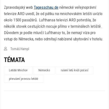
Zpravodajský web
Tagesschau.de
německé veřejnoprávní
televize ARD uvedl, že od pátku na mnichovském letišti uvízlo
okolo 1500 pasažérů. Lufthansa televizi ARD potvrdila, že
několik stovek cestujících nocuje přímo v terminálech letiště.
Důvodem je podle mluvčí Lufthansy to, že nemají víza pro
vstup do Německa, nebo odmítají nabízené ubytování v hotelu.
Tomáš Hampl
TÉMATA
Letiště Mnichov
Německo
rušení letů kvůli počasí
přerušení provozu letiště