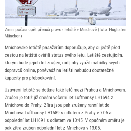
Zimní počasí opět přeruší provoz letiště v Mnichově (foto: Flughafen
München)
Mnichovské letiště pasažérům doporučuje, aby si ještě před
cestou na letiště ověřili status svého letu. Letiště cestujícím,
kterým bude jejich let zrušen, radí, aby využili nabídky svých
dopravců online, poněvadž na letišti nebudou dostatečné
kapacity pro přebookování.
Uzavření letiště se dotkne také letů mezi Prahou a Mnichovem.
Zrušen je totiž již dnešní večerní let Lufthansy LH1694 z
Mnichova do Prahy. Zítra jsou pak zrušeny ranní let do
Mnichova Lufthansy LH1689 s odletem z Prahy v 7:05 a
odpolední let LH1691 s odletem ve 13:45. V opačném směru je
pak zítra zrušen odpolední let z Mnichova v 13:05.