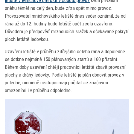
letiště v Mnichově přerušit v sobotu provoz
kvůli přívalům
sněhu téměř na celý den, bude zítra opět mimo provoz.
Provozovatel mnichovského letiště dnes večer oznámil, že od
rána až do 12. hodiny bude letiště opět zcela uzavřeno.
Důvodem je předpověď mrznoucích srážek a očekávané pokrytí
ploch letiště ledovkou.
Uzavření letiště v průběhu zítřejšího celého rána a dopoledne
se dotkne nejméně 150 plánovaných startů a 160 přistání.
Během doby uzavření chtějí pracovníci letiště zbavit provozní
plochy a dráhy ledovky. Podle letiště je plán obnovit provoz v
poledne, nicméně cestující mají počítat se značnými
omezeními i v průběhu odpoledne.