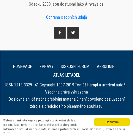
Od roku 2000 jsou dostupné jako Airways.cz.
Ochrana osobních údajů
HOMEPAGE
ZPRÁVY
DISKUSNÍ FORUM
AEROLINIE
ATLAS LETADEL
ISSN 1213-3329 - © Copyright 1997-2019 Tomáš Hampl a uvedení autoři -
Všechna práva vyhrazena
Doslovné ani částečné přebírání materiálů není povoleno bez uvedení
zdroje a předchozího písemného souhlasu.
E. in ART for african IVF clinics
Webové stránky Airways.cz používají k poskytování služeb,
Rozumím
personalizaci reklam a analýze návštěvnosti soubory cookie.
Zařízení na stahování dat z tachografu
Informace o tom, jak web používáte, sdílíme s partnery v oblasti sociálních médií, inzerce a analýz.