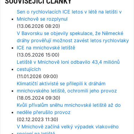
SOUVISEJÍCÍ ČLÁNKY
Sen o rychlovlacích ICE letos v létě na letišti v
Mnichově se rozplynul
(13.06.2026 08:20)
V Bavorsku se objevily spekulace, že Německé
dráhy prověřují možnost zavést letos rychlovlaky
ICE na mnichovské letiště
(13.05.2026 15:00)
Letiště v Mnichově loni odbavilo 43,4 miliónů
cestujících
(11.01.2026 09:00)
Klimatičtí aktivisté se přilepili k dráhám
mnichovského letiště, ochromili jeho provoz
(18.05.2024 09:30)
Kvůli přívalům sněhu mnichovské letiště až do
neděle přerušilo provoz
(02.12.2023 11:30)
V Mnichově začíná velký výpadek vlakového
spojení na letiště