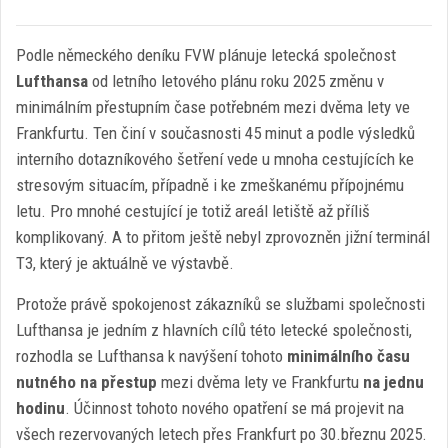
Podle německého deníku FVW plánuje letecká společnost
Lufthansa
od letního letového plánu roku 2025 změnu v
minimálním přestupním čase potřebném mezi dvěma lety ve
Frankfurtu. Ten činí v současnosti 45 minut a podle výsledků
interního dotazníkového šetření vede u mnoha cestujících ke
stresovým situacím, případně i ke zmeškanému přípojnému
letu. Pro mnohé cestující je totiž areál letiště až příliš
komplikovaný. A to přitom ještě nebyl zprovozněn jižní terminál
T3, který je aktuálně ve výstavbě.
Protože právě spokojenost zákazníků se službami společnosti
Lufthansa je jedním z hlavních cílů této letecké společnosti,
rozhodla se Lufthansa k navýšení tohoto
minimálního času
nutného na přestup
mezi dvěma lety ve Frankfurtu
na jednu
hodinu
. Účinnost tohoto nového opatření se má projevit na
všech rezervovaných letech přes Frankfurt po 30.březnu 2025.