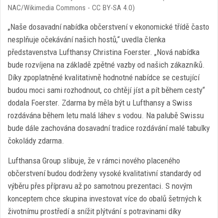
NAC/Wikimedia Commons - CC BY-SA 4.0)
„Naše dosavadní nabídka občerstvení v ekonomické třídě často
nesplňuje očekávání našich hostů,“ uvedla členka
představenstva Lufthansy Christina Foerster. „Nová nabídka
bude rozvíjena na základě zpětné vazby od našich zákazníků.
Díky zpoplatněné kvalitativně hodnotné nabídce se cestující
budou moci sami rozhodnout, co chtějí jíst a pít během cesty“
dodala Foerster. Zdarma by měla být u Lufthansy a Swiss
rozdávána během letu malá láhev s vodou. Na palubě Swissu
bude dále zachována dosavadní tradice rozdávání malé tabulky
čokolády zdarma.
Lufthansa Group slibuje, že v rámci nového placeného
občerstvení budou dodrženy vysoké kvalitativní standardy od
výběru přes přípravu až po samotnou prezentaci. S novým
konceptem chce skupina investovat více do obalů šetrných k
životnímu prostředí a snížit plýtvání s potravinami díky