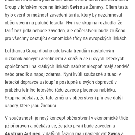
Group v loňském roce na linkách
Swiss
ze Ženevy. Cílem testu
bylo ověřit si možnost zavedení tarifu, který by nezahrnoval
občerstvení na palubě letadla. Nyní se skupina rozhodla, že
tarif bez jídla nebude zaveden, ale občerstvení bude zrušeno
pro všechny cestující ekonomické třídy na evropských linkách.
Lufthansa Group dlouho odolávala trendům nastoleným
nízkonákladovými aeroliniemi a snažila se u svých leteckých
společností i na krátkých linkách nabízet alespoň malý sendvič
nebo preclík a napoj zdarma. Nyní kvůli současné situaci v
letecké dopravce ustoupí a postupně u svých dopravců v
průběhu letního letového řádu zavede placenou nabídku.
Skupina očekává, že tato změna v občerstvení přinese další
úspory, které jsou žádoucí.
V současnosti je nový koncept občerstvení v ekonomické třídě
již připraven a očekává se, že jako první bude zaveden u
Austrian Airlines
, v dalších fázích mají následovat
Swiss
a