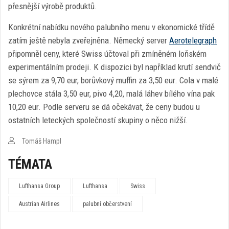
přesnější výrobě produktů.
Konkrétní nabídku nového palubního menu v ekonomické třídě
zatím ještě nebyla zveřejněna. Německý server
Aerotelegraph
připomněl ceny, které Swiss účtoval při zmíněném loňském
experimentálním prodeji. K dispozici byl například krutí sendvič
se sýrem za 9,70 eur, borůvkový muffin za 3,50 eur. Cola v malé
plechovce stála 3,50 eur, pivo 4,20, malá láhev bílého vína pak
10,20 eur. Podle serveru se dá očekávat, že ceny budou u
ostatních leteckých společností skupiny o něco nižší.
Tomáš Hampl
TÉMATA
Lufthansa Group
Lufthansa
Swiss
Austrian Airlines
palubní občerstvení