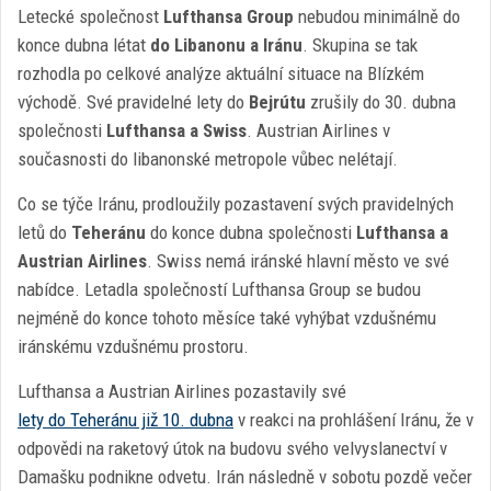
Letecké společnost
Lufthansa Group
nebudou minimálně do
konce dubna létat
do Libanonu a Iránu
. Skupina se tak
rozhodla po celkové analýze aktuální situace na Blízkém
východě. Své pravidelné lety do
Bejrútu
zrušily do 30. dubna
společnosti
Lufthansa a Swiss
. Austrian Airlines v
současnosti do libanonské metropole vůbec nelétají.
Co se týče Iránu, prodloužily pozastavení svých pravidelných
letů do
Teheránu
do konce dubna společnosti
Lufthansa a
Austrian Airlines
. Swiss nemá iránské hlavní město ve své
nabídce. Letadla společností Lufthansa Group se budou
nejméně do konce tohoto měsíce také vyhýbat vzdušnému
iránskému vzdušnému prostoru.
Lufthansa a Austrian Airlines pozastavily své
lety do Teheránu již 10. dubna
v reakci na prohlášení Iránu, že v
odpovědi na raketový útok na budovu svého velvyslanectví v
Damašku podnikne odvetu. Irán následně v sobotu pozdě večer