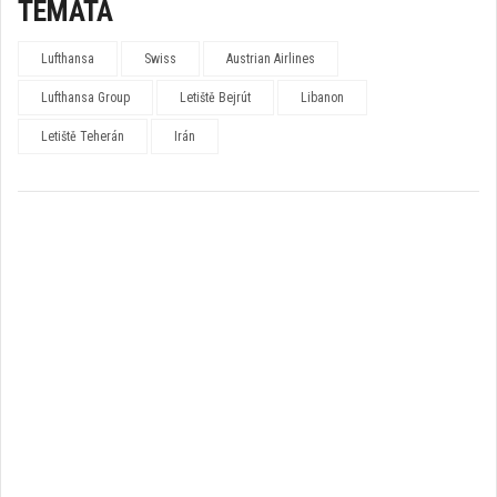
TÉMATA
Lufthansa
Swiss
Austrian Airlines
Lufthansa Group
Letiště Bejrút
Libanon
Letiště Teherán
Irán