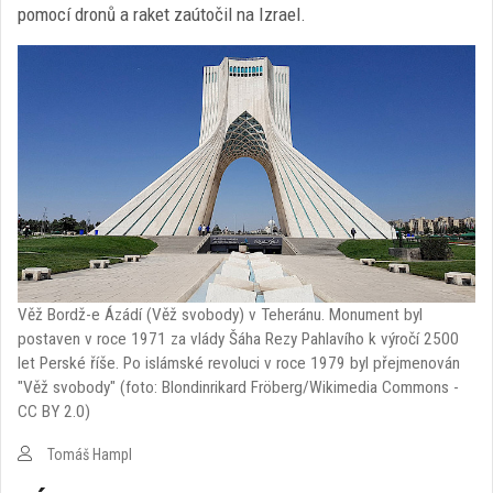
pomocí dronů a raket zaútočil na Izrael.
Věž Bordž-e Ázádí (Věž svobody) v Teheránu. Monument byl
postaven v roce 1971 za vlády Šáha Rezy Pahlavího k výročí 2500
let Perské říše. Po islámské revoluci v roce 1979 byl přejmenován
"Věž svobody" (foto: Blondinrikard Fröberg/Wikimedia Commons -
CC BY 2.0)
Tomáš Hampl