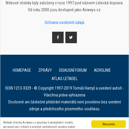
Webové stránky byly založeny v roce 1997 pod názvem Letecká doprava.
Od roku 2000 jsou dostupné jako Airways.cz.
Ochrana osobních údajů
HOMEPAGE
ZPRÁVY
DISKUSNÍ FORUM
AEROLINIE
ATLAS LETADEL
ISSN 1213-3329 - © Copyright 1997-2019 Tomáš Hampl a uvedení autoři -
Všechna práva vyhrazena
Doslovné ani částečné přebírání materiálů není povoleno bez uvedení
zdroje a předchozího písemného souhlasu.
E. in ART for african IVF clinics
Webové stránky Airways.cz používají k poskytování služeb,
Rozumím
personalizaci reklam a analýze návštěvnosti soubory cookie.