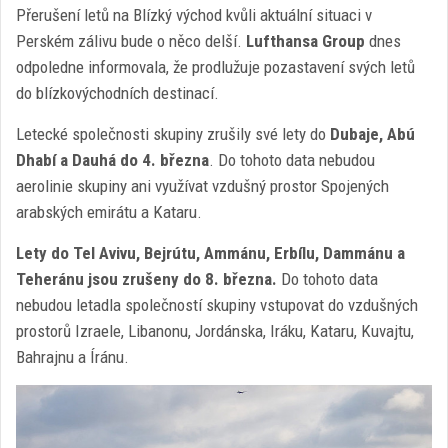
Přerušení letů na Blízký východ kvůli aktuální situaci v
Perském zálivu bude o něco delší.
Lufthansa Group
dnes
odpoledne informovala, že prodlužuje pozastavení svých letů
do blízkovýchodních destinací.
Letecké společnosti skupiny zrušily své lety do
Dubaje, Abú
Dhabí a Dauhá do 4. března
. Do tohoto data nebudou
aerolinie skupiny ani využívat vzdušný prostor Spojených
arabských emirátu a Kataru.
Lety do Tel Avivu, Bejrútu, Ammánu, Erbílu, Dammánu a
Teheránu jsou zrušeny do 8. března.
Do tohoto data
nebudou letadla společností skupiny vstupovat do vzdušných
prostorů Izraele, Libanonu, Jordánska, Iráku, Kataru, Kuvajtu,
Bahrajnu a Íránu.