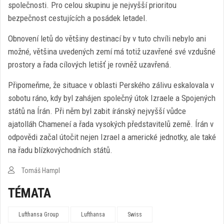
společnosti. Pro celou skupinu je nejvyšší prioritou
bezpečnost cestujících a posádek letadel.
Obnovení letů do většiny destinací by v tuto chvíli nebylo ani
možné, většina uvedených zemí má totiž uzavřené své vzdušné
prostory a řada cílových letišť je rovněž uzavřená.
Připomeňme, že situace v oblasti Perského zálivu eskalovala v
sobotu ráno, kdy byl zahájen společný útok Izraele a Spojených
států na Írán. Při něm byl zabit íránský nejvyšší vůdce
ajatolláh Chameneí a řada vysokých představitelů země. Írán v
odpovědi začal útočit nejen Izrael a americké jednotky, ale také
na řadu blízkovýchodních států.
Tomáš Hampl
TÉMATA
Lufthansa Group
Lufthansa
Swiss