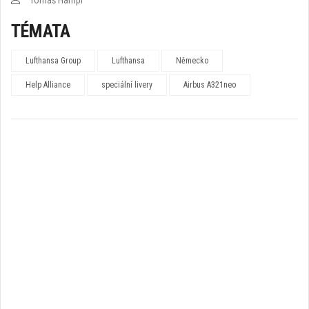
Tomáš Hampl
TÉMATA
Lufthansa Group
Lufthansa
Německo
Help Alliance
speciální livery
Airbus A321neo