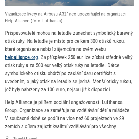
Vizualizace livery na Airbusu A321neo upozorňující na organizaci
Help Alliance (foto: Lufthansa)
Přispěvovatelé mohou na letadle zanechat symbolický barevný
otisk ruky. Na letadle je místo pro celkem 300 otisků rukou,
které organizace nabízí zájemcům na svém webu
helpalliance.org
. Za příspěvek 250 eur lze získat středně velký
otisk ruky a za 500 eur velký otisk ruky na letadle. Dárce
symbolického otisku obdrží po zaslání daru certifikát s
uvedením, o jaký otisk na letadle se jedná. Menší otisky rukou,
jež byly nabízeny za 100 euro, nejsou již k dispozici.
Help Alliance je pilířem sociální angažovanosti Lufthansa
Group. Organizace se zaměřuje na vzdělávání dětí a mládeže.
V současné době se podílí na více než 60 projektech ve 29
zemích s cílem zajistit kvalitní vzdělávání pro všechny.