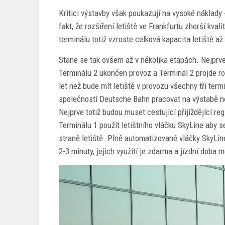
Kritici výstavby však poukazují na vysoké náklady -
fakt, že rozšíření letiště ve Frankfurtu zhorší kva
terminálu totiž vzroste celková kapacita letiště až
Stane se tak ovšem až v několika etapách. Nejprv
Terminálu 2 ukončen provoz a Terminál 2 projde ro
let než bude mít letiště v provozu všechny tři ter
společností Deutsche Bahn pracovat na výstabě nov
Nejprve totiž budou muset cestující přijíždějící re
Terminálu 1 použít letištního vláčku SkyLine aby se 
straně letiště. Plně automatizované vláčky SkyLine
2-3 minuty, jejich využití je zdarma a jízdní doba