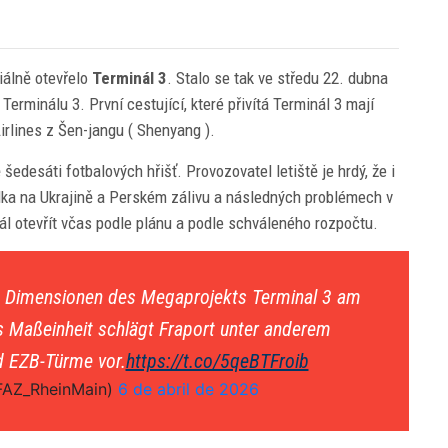
iálně otevřelo
Terminál 3
. Stalo se tak ve středu 22. dubna
Terminálu 3. První cestující, které přivítá Terminál 3 mají
Airlines z Šen-jangu ( Shenyang ).
edesáti fotbalových hřišť. Provozovatel letiště je hrdý, že i
lka na Ukrajině a Perském zálivu a následných problémech v
l otevřít včas podle plánu a podle schváleného rozpočtu.
e Dimensionen des Megaprojekts Terminal 3 am
ls Maßeinheit schlägt Fraport unter anderem
nd EZB-Türme vor.
https://t.co/5qeBTFroib
FAZ_RheinMain)
6 de abril de 2026