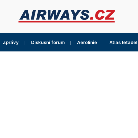
Zprávy
Diskusní forum
Aerolinie
Atlas letadel