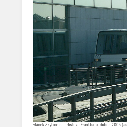
vláček SkyLine na letišti ve Frankfurtu, duben 2005 (