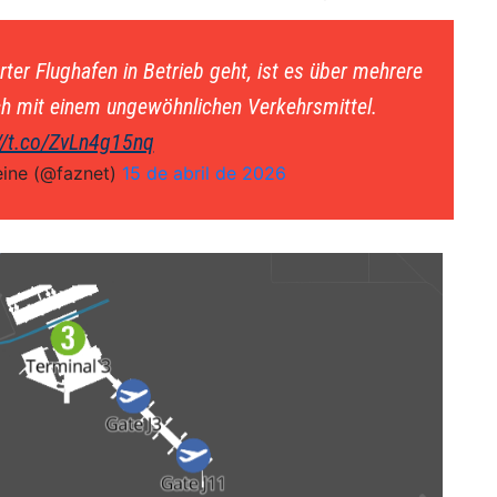
er Flughafen in Betrieb geht, ist es über mehrere
uch mit einem ungewöhnlichen Verkehrsmittel.
//t.co/ZvLn4g15nq
eine (@faznet)
15 de abril de 2026