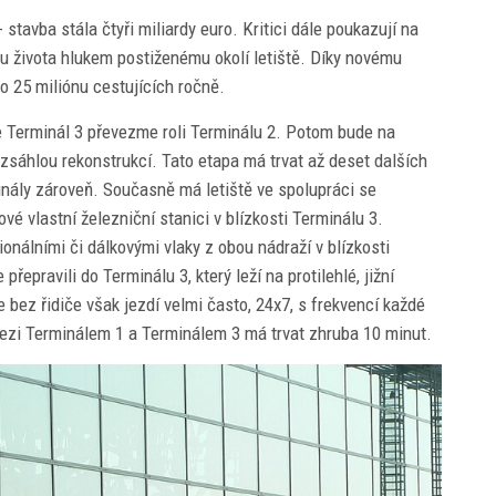
 stavba stála čtyři miliardy euro. Kritici dále poukazují na
litu života hlukem postiženému okolí letiště. Díky novému
 o 25 miliónu cestujících ročně.
e Terminál 3 převezme roli Terminálu 2. Potom bude na
zsáhlou rekonstrukcí. Tato etapa má trvat až deset dalších
minály zároveň. Současně má letiště ve spolupráci se
é vlastní železniční stanici v blízkosti Terminálu 3.
gionálními či dálkovými vlaky z obou nádraží v blízkosti
přepravili do Terminálu 3, který leží na protilehlé, jižní
 bez řidiče však jezdí velmi často, 24x7, s frekvencí každé
 mezi Terminálem 1 a Terminálem 3 má trvat zhruba 10 minut.