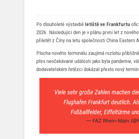
Po dlouholeté výstavbě
letiště ve Frankfurtu
ofic
2026. Následující den je v plánu první let z nového 
přiletět z Číny na letu společnosti China Eastern 
Plocha nového terminálu zaujímá rozlohu přibližně š
přes neočekávané události jako byla pandemie, vá
dodavatelském řetězci dokázal přesto nový terminá
Viele sehr große Zahlen machen di
Flughafen Frankfurt deutlich. A
Fußballfelder, Eiffeltürme u
— FAZ Rhein-Main (@