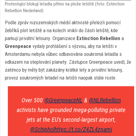
Protestující blokují letadla přímo na ploše letiště (foto: Extinction
Rebellion Nederland)
Podle zpráv nizozemských médií aktivisté přelezli pomocí
žebříků plot letiště a na kolech vnikli do části letiště, kde
parkují privátní letouny. Organizace
Extinction Rebellion
a
Greenpeace
vydaly prohlášení s výzvou, aby na letišti v
Amsterdamu nebyla vůbec odbavována soukromá letadla s
odkazem na oteplování planety. Zástupce Greenpeace uvedl, že
zatímco by měly být zakázány krátké lety a privátní letouny,
provoz soukromých letadel na letišti naopak stále roste.
Over 500
@GreenpeaceNL
&
@NLRebellion
activists have grounded mega-polluting private
jets at the EU's second-largest airport,
@Schiphol
https://t.co/Z4ZL4zpami