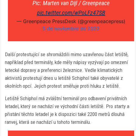
Pic: Marten van Dijl / Greenpeace
pic.twitter.com/wPoLFz47SB
— Greenpeace PressDesk (@greenpeacepress)
5 de noviembre de 2022
Další protestující se shromáždili mimo uzavřenou část letiště,
například před terminály, kde měly nápisy vyzývají po omezení
letecké dopravy a preferenci železnice. Vedle klimatických
aktivistů protestují dnes u letiště Schiphol také obyvatelé z
okolních opcí. Jejich protest směřuje proti hluku z letiště.
Letiště Schiphol má zvláštní terminál pro odbavení privátních
letadel, který se nachází ve východní části letiště. Pro starty a
přistání těchto letadel je k dispozici také 2200 metrů dlouhá
ranvej, která se nachází u tohoto terminálu.