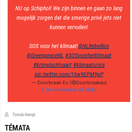
NU op Schiphol! We zijn binnen en gaan zo lang
mogelijk zorgen dat die smerige privé jets niet
kunnen vervuilen!
SOS voor het klimaat!
@NLRebellion
@GreenpeaceNL
#SOSvoorhetklimaat
#krimpluchtvaart
#klimaatcrisis
pic.twitter.com/16w9EPM9pP
— Doorbraak Eu (@Doorbraakeu)
5 de noviembre de 2022
Tomáš Hampl
TÉMATA