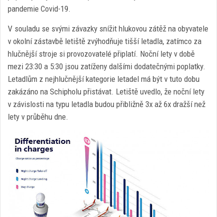
pandemie Covid-19.
V souladu se svými závazky snížit hlukovou zátěž na obyvatele
v okolní zástavbě letiště zvýhodňuje tišší letadla, zatímco za
hlučnější stroje si provozovatelé připlatí. Noční lety v době
mezi 23:30 a 5:30 jsou zatíženy dalšími dodatečnými poplatky.
Letadlům z nejhlučnější kategorie letadel má být v tuto dobu
zakázáno na Schipholu přistávat. Letiště uvedlo, že noční lety
v závislosti na typu letadla budou přibližně 3x až 6x dražší než
lety v průběhu dne.