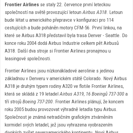
Frontier Airlines
se staly 22. července první leteckou
společností na světě provozující letoun
Airbus A318
. Letoun
bude létat u amerického přepravce v konfiguraci pro 114
cestujících a bude poháněn motory CFM-56. První linkou, na
které se Airbus A318 představil byla trasa Denver - Seattle. Do
konce roku 2004 dodá Airbus Industrie celkem pět Airbusů
A318. Další dva stroje si Frontier Airlines pronajmou u
leasingové společnosti.
Frontier Airlines jsou nízkonákladové aerolinie s jedinou
základnou v Denveru v americkém státě Colorado. Nový Airbus
A318 je druhým typem rodiny A320 ve flotile Frontier Airlines,
která se skládá z 19 letadel
Airbus A319
,
16 Boeingů 737-300
a
tří strojů
Boeing 737-200
. Frontier Airlines plánují, že koncem
roku 2005 budou provozovat výhradně letadla typu Airbus.
Společnost je známá netradičním grafickým ztvárněním
kormidel svých letadel, jež jsou vyhrazena vyobrazením
divokých zvířat severoamerického kontinentu. Nový Airbus