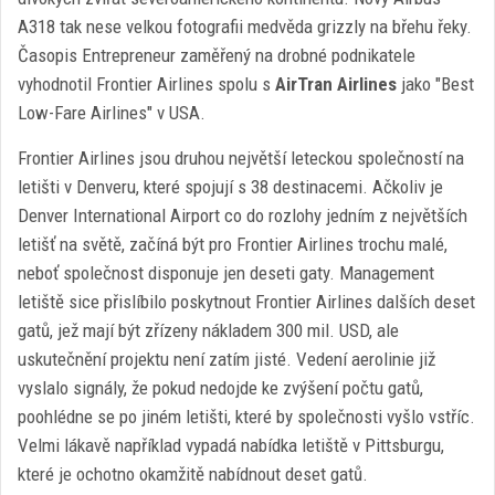
A318 tak nese velkou fotografii medvěda grizzly na břehu řeky.
Časopis Entrepreneur zaměřený na drobné podnikatele
vyhodnotil Frontier Airlines spolu s
AirTran Airlines
jako "Best
Low-Fare Airlines" v USA.
Frontier Airlines jsou druhou největší leteckou společností na
letišti v Denveru, které spojují s 38 destinacemi. Ačkoliv je
Denver International Airport co do rozlohy jedním z největších
letišť na světě, začíná být pro Frontier Airlines trochu malé,
neboť společnost disponuje jen deseti gaty. Management
letiště sice přislíbilo poskytnout Frontier Airlines dalších deset
gatů, jež mají být zřízeny nákladem 300 mil. USD, ale
uskutečnění projektu není zatím jisté. Vedení aerolinie již
vyslalo signály, že pokud nedojde ke zvýšení počtu gatů,
poohlédne se po jiném letišti, které by společnosti vyšlo vstříc.
Velmi lákavě například vypadá nabídka letiště v Pittsburgu,
které je ochotno okamžitě nabídnout deset gatů.