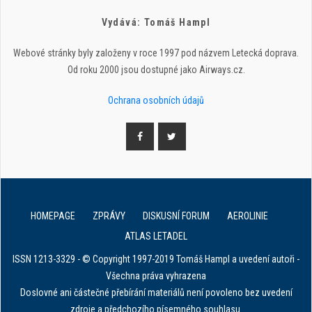
Vydává: Tomáš Hampl
Webové stránky byly založeny v roce 1997 pod názvem Letecká doprava.
Od roku 2000 jsou dostupné jako Airways.cz.
Ochrana osobních údajů
HOMEPAGE
ZPRÁVY
DISKUSNÍ FORUM
AEROLINIE
ATLAS LETADEL
ISSN 1213-3329 - © Copyright 1997-2019 Tomáš Hampl a uvedení autoři -
Všechna práva vyhrazena
Doslovné ani částečné přebírání materiálů není povoleno bez uvedení
zdroje a předchozího písemného souhlasu.