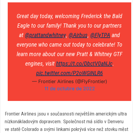
Great day today, welcoming Frederick the Bald
Eagle to our family! Thank you to our partners
at
@prattandwhitney
,
@Airbus
,
@FlyTPA
and
everyone who came out today to celebrate! To
learn more about our new Pratt & Whitney GTF
engines, visit
https://t.co/DbctV0aNJc
.
pic.twitter.com/P2oWGiNLR6
— Frontier Airlines (@FlyFrontier)
11 de octubre de 2022
Frontier Airlines jsou v současnosti největším americkým ultra
nízkonákladovým dopravcem. Společnost má sídlo v Denveru
ve statě Colorado a svými linkami pokrývá více než stovku měst