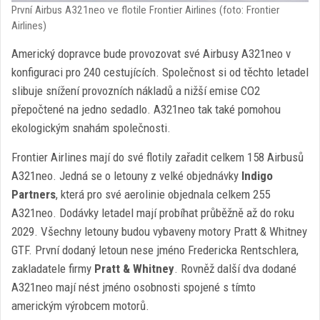
První Airbus A321neo ve flotile Frontier Airlines (foto: Frontier
Airlines)
Americký dopravce bude provozovat své Airbusy A321neo v
konfiguraci pro 240 cestujících. Společnost si od těchto letadel
slibuje snížení provozních nákladů a nižší emise CO2
přepočtené na jedno sedadlo. A321neo tak také pomohou
ekologickým snahám společnosti.
Frontier Airlines mají do své flotily zařadit celkem 158 Airbusů
A321neo. Jedná se o letouny z velké objednávky
Indigo
Partners
, která pro své aerolinie objednala celkem 255
A321neo. Dodávky letadel mají probíhat průběžně až do roku
2029. Všechny letouny budou vybaveny motory Pratt & Whitney
GTF. První dodaný letoun nese jméno Fredericka Rentschlera,
zakladatele firmy
Pratt & Whitney
. Rovněž další dva dodané
A321neo mají nést jméno osobnosti spojené s tímto
americkým výrobcem motorů.