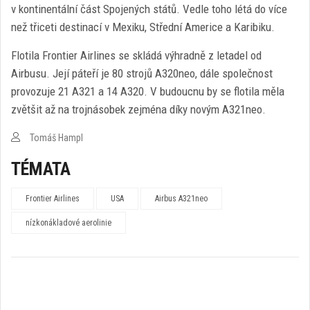
v kontinentální část Spojených států. Vedle toho létá do více
než třiceti destinací v Mexiku, Střední Americe a Karibiku.
Flotila Frontier Airlines se skládá výhradně z letadel od
Airbusu. Její páteří je 80 strojů A320neo, dále společnost
provozuje 21 A321 a 14 A320. V budoucnu by se flotila měla
zvětšit až na trojnásobek zejména díky novým A321neo.
Tomáš Hampl
TÉMATA
Frontier Airlines
USA
Airbus A321neo
nízkonákladové aerolinie