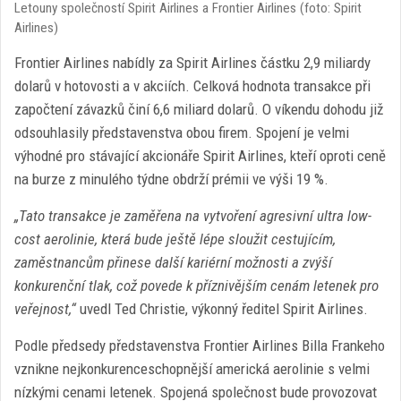
Letouny společností Spirit Airlines a Frontier Airlines (foto: Spirit
Airlines)
Frontier Airlines nabídly za Spirit Airlines částku 2,9 miliardy
dolarů v hotovosti a v akciích. Celková hodnota transakce při
započtení závazků činí 6,6 miliard dolarů. O víkendu dohodu již
odsouhlasily představenstva obou firem. Spojení je velmi
výhodné pro stávající akcionáře Spirit Airlines, kteří oproti ceně
na burze z minulého týdne obdrží prémii ve výši 19 %.
„Tato transakce je zaměřena na vytvoření agresivní ultra low-
cost aerolinie, která bude ještě lépe sloužit cestujícím,
zaměstnancům přinese další kariérní možnosti a zvýší
konkurenční tlak, což povede k příznivějším cenám letenek pro
veřejnost,“
uvedl Ted Christie, výkonný ředitel Spirit Airlines.
Podle předsedy představenstva Frontier Airlines Billa Frankeho
vznikne nejkonkurenceschopnější americká aerolinie s velmi
nízkými cenami letenek. Spojená společnost bude provozovat