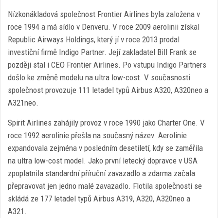
Nízkonákladová společnost Frontier Airlines byla založena v
roce 1994 a má sídlo v Denveru. V roce 2009 aerolinii získal
Republic Airways Holdings, který jí v roce 2013 prodal
investiční firmě Indigo Partner. Její zakladatel Bill Frank se
později stal i CEO Frontier Airlines. Po vstupu Indigo Partners
došlo ke změně modelu na ultra low-cost. V současnosti
společnost provozuje 111 letadel typů Airbus A320, A320neo a
A321neo.
Spirit Airlines zahájily provoz v roce 1990 jako Charter One. V
roce 1992 aerolinie přešla na současný název. Aerolinie
expandovala zejména v posledním desetiletí, kdy se zaměřila
na ultra low-cost model. Jako první letecký dopravce v USA
zpoplatnila standardní příruční zavazadlo a zdarma začala
přepravovat jen jedno malé zavazadlo. Flotila společnosti se
skládá ze 177 letadel typů Airbus A319, A320, A320neo a
A321.