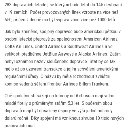
283 dopravních letadel, se kterými bude létat do 145 destinací
v 19 zemích. Počet provozovaných linek vzroste na více než
650, přičemž denně má být vypravováno více než 1000 letů.
Jak bylo zmíněno, spojený dopravce bude americkou pětkou v
osobní letecké přepravě za společnostmi American Airlines,
Delta Air Lines, United Airlines a Southwest Airlines a ve
velikosti předběhne JetBlue Airways a Alaska Airlines. Zatím
nebyl oznámen název sloučeného dopravce. Stát by se tak
mělo až po uzavření transakce a jejím schválení americkými
regulačními úřady. O názvu by měla rozhodnout zvláštní
komise vedená šéfem Frontier Airlines Billem Frankem.
Obě společnosti sázejí na letouny od Airbusu a mají velmi
mladé flotily s průměrným stářím 5,3 let. Sloučením obou
dopravců mají být dosaženy úspory ve výši jedné miliardy
dolarů ročně. Díky spojení má vzniknout zhruba 10 tisíc nových
pracovních míst.