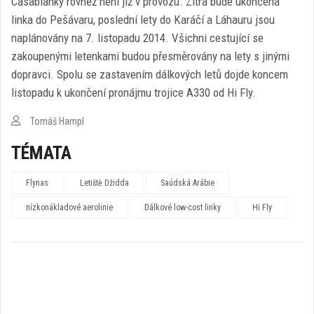
Casablanky rovněž není již v provozu. Zítra bude ukončena
linka do Pešávaru, poslední lety do Karáčí a Láhauru jsou
naplánovány na 7. listopadu 2014. Všichni cestující se
zakoupenými letenkami budou přesměrovány na lety s jinými
dopravci. Spolu se zastavením dálkových letů dojde koncem
listopadu k ukončení pronájmu trojice A330 od Hi Fly.
Tomáš Hampl
TÉMATA
Flynas
Letiště Džidda
Saúdská Arábie
nízkonákladové aerolinie
Dálkové low-cost linky
Hi Fly