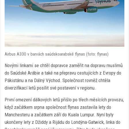
Airbus A330 v barvách saúdskoarabské flynas (foto: flynas)
Novými linkami se chtěl dopravce zaměřit na dopravu muslimů
do Saúdské Arábie a také na přepravu cestujících z Evropy do
Pákistánu a na Dálný Východ. Společnost rovněž chtěla
diverzifikací letů posílit své postavení v regionu.
První omezení dálkových letů přišlo po třech měsících provozu,
když začátkem srpna společnost flynas zastavila lety do
Manchesteru a začátkem září do Kuala Lumpur. Nyní byly
ukončeny lety z Džiddy a Rijádu do Londýna-Gatwick, linka do