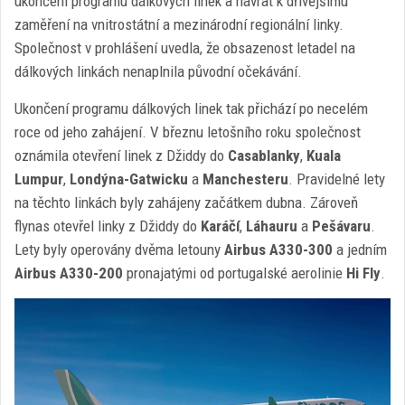
ukončení programu dálkových linek a návrat k dřívějšímu
zaměření na vnitrostátní a mezinárodní regionální linky.
Společnost v prohlášení uvedla, že obsazenost letadel na
dálkových linkách nenaplnila původní očekávání.
Ukončení programu dálkových linek tak přichází po necelém
roce od jeho zahájení. V březnu letošního roku společnost
oznámila otevření linek z Džiddy do
Casablanky
,
Kuala
Lumpur
,
Londýna-Gatwicku
a
Manchesteru
. Pravidelné lety
na těchto linkách byly zahájeny začátkem dubna. Zároveň
flynas otevřel linky z Džiddy do
Karáčí
,
Láhauru
a
Pešávaru
.
Lety byly operovány dvěma letouny
Airbus A330-300
a jedním
Airbus A330-200
pronajatými od portugalské aerolinie
Hi Fly
.