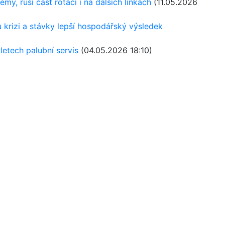
émy, ruší část rotací i na dalších linkách
(11.05.2026
u krizi a stávky lepší hospodářský výsledek
letech palubní servis
(04.05.2026 18:10)