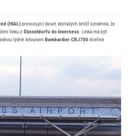
ted (HIAL)
provozující deset skotských letišť oznámila, že
ónní linku z
Düsseldorfu do Inverness
. Linka má být
 jednou týdně letounem
Bombardier CRJ700
dceřiné