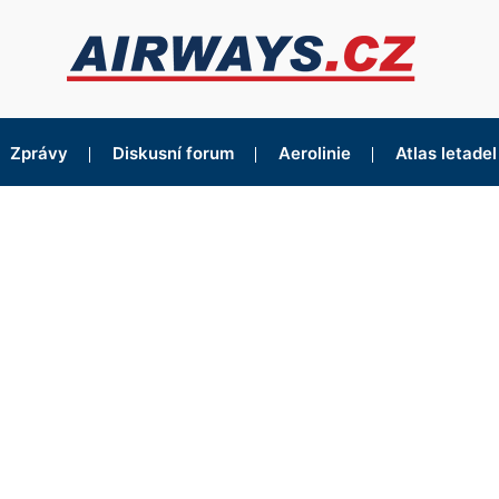
Zprávy
Diskusní forum
Aerolinie
Atlas letadel