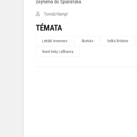
zejména do Španělska.
Tomáš Hampl
TÉMATA
Letiště Inverness
Skotsko
Velká Británie
Nové linky Lufthansa