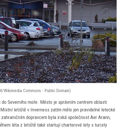
Dbx54/Wikimedia Commons - Public Domain)
ss do Severního moře. Město je správním centrem oblasti
Místní letiště v Inverness zatím mělo jen pravidelné letecké
m zahraničním dopravcem byla irská společnost Aer Arann,
ěhem léta z letiště také startují charterové lety s turisty